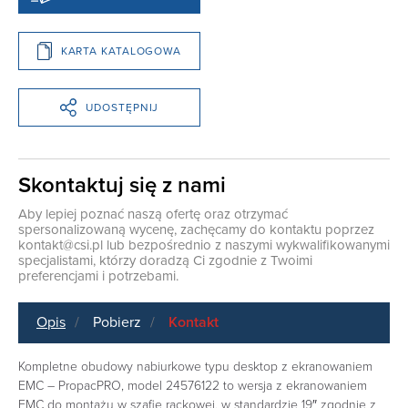
KARTA KATALOGOWA
UDOSTĘPNIJ
Skontaktuj się z nami
Aby lepiej poznać naszą ofertę oraz otrzymać
spersonalizowaną wycenę, zachęcamy do kontaktu poprzez
kontakt@csi.pl
lub bezpośrednio z naszymi wykwalifikowanymi
specjalistami, którzy doradzą Ci zgodnie z Twoimi
preferencjami i potrzebami.
Opis
Pobierz
Kontakt
Kompletne obudowy nabiurkowe typu desktop z ekranowaniem
EMC – PropacPRO, model 24576122 to wersja z ekranowaniem
EMC do montażu w szafie rackowej, w standardzie 19″ zgodnie z