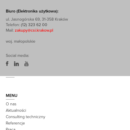
Biuro (Elektronika użytkowa):
ul. Jasnogórska 69, 31-358 Kraków
Telefon:
(12) 323 62 00
Mail:
zakupy@csi.krakow.pl
woj. małopolskie
Social media:
MENU
O nas
Aktualności
Consulting techniczny
Referencje
Praca