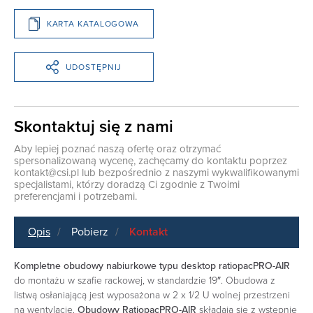
KARTA KATALOGOWA
UDOSTĘPNIJ
Skontaktuj się z nami
Aby lepiej poznać naszą ofertę oraz otrzymać
spersonalizowaną wycenę, zachęcamy do kontaktu poprzez
kontakt@csi.pl
lub bezpośrednio z naszymi wykwalifikowanymi
specjalistami, którzy doradzą Ci zgodnie z Twoimi
preferencjami i potrzebami.
Opis
Pobierz
Kontakt
Kompletne obudowy nabiurkowe typu desktop ratiopacPRO-AIR
do montażu w szafie rackowej, w standardzie 19″. Obudowa z
listwą osłaniającą jest wyposażona w 2 x 1/2 U wolnej przestrzeni
na wentylację.
Obudowy RatiopacPRO-AIR
składaja się z wstępnie