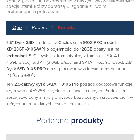
kontakt@csi.pl
lub bezpośrednio z naszymi wykwalifikowanymi
specjalistami, którzy doradzą Ci zgodnie z Twoimi
preferencjami i potrzebami.
Opis
Pobierz
Kontakt
2,5″ Dysk SSD
producenta
Cactus
seria
910S PRO model
KD128GFI-910S-WP1 o pojemności do 128GB
oparty jest na
technologii SLC
. Dysk jest kompatybilny z formatami SATA I
(1.5Gbits/sec); SATA II (3.0Gbits/sec) and SATA III (6.0Gbits/sec).
2,5″
Dysk SSD
910S PRO
może pracować w zakresie temperatur od
-45℃ do +90℃.
Ten
2,5-calowy dysk SATA III 910S Pro
posiada dodatkowe funkcje
szyfrowania AES256 i szybkiego usuwania danych. Produkt ten
został stworzony z myślą o wysoce bezpiecznych środowiskach, w
których ochrona danych jest koniecznością.
Podobne
produkty