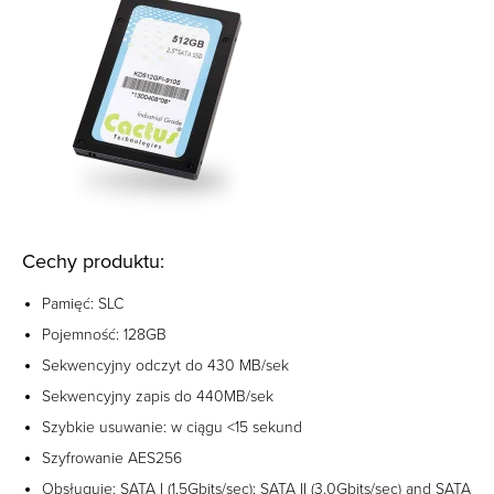
Cechy produktu:
Pamięć: SLC
Pojemność: 128GB
Sekwencyjny odczyt do 430 MB/sek
Sekwencyjny zapis do 440MB/sek
Szybkie usuwanie: w ciągu <15 sekund
Szyfrowanie AES256
Obsługuje: SATA I (1.5Gbits/sec); SATA II (3.0Gbits/sec) and SATA