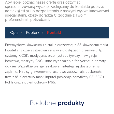
Aby lepiej poznać naszą ofertę oraz otrzymać
spersonalizowaną wycenę, zachęcamy do kontaktu poprzez
kontakt@csi.pl
lub bezpośrednio z naszymi wykwalifikowanymi
specjalistami, którzy doradzą Ci zgodnie z Twoimi
preferencjami i potrzebami.
Opis
Pobierz
Kontakt
Przemysłowa klawiatura ze stali nierdzewnej z 83 klawiszami marki
Inputel znajdzie zastosowanie w wielu gałęziach przemysłu, tj.
systemy KIOSK, medycyna, przemysł spożywczy, nawigacja i
lotnictwo, maszyny CNC i inne wyposażenie fabryczne, automaty
do gier. Wszystkie wersje językowe i interfejs są dostępne na
żądanie. Napisy grawerowane laserowo zapewniają doskonałą
trwałość. Klawiatury marki Inputel posiadają certyfikaty CE, FCC i
RoHs oraz stopień ochrony IP65.
Podobne
produkty