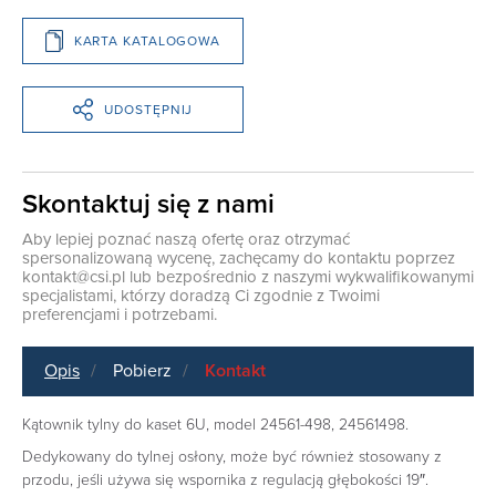
KARTA KATALOGOWA
UDOSTĘPNIJ
Skontaktuj się z nami
Aby lepiej poznać naszą ofertę oraz otrzymać
spersonalizowaną wycenę, zachęcamy do kontaktu poprzez
kontakt@csi.pl
lub bezpośrednio z naszymi wykwalifikowanymi
specjalistami, którzy doradzą Ci zgodnie z Twoimi
preferencjami i potrzebami.
Opis
Pobierz
Kontakt
Kątownik tylny do kaset 6U, model 24561-498, 24561498.
Dedykowany do tylnej osłony, może być również stosowany z
przodu, jeśli używa się wspornika z regulacją głębokości 19″.