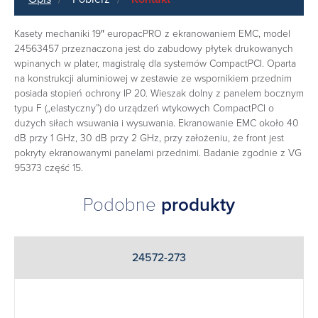
Kasety mechaniki 19″ europacPRO z ekranowaniem EMC, model
24563457 przeznaczona jest do zabudowy płytek drukowanych
wpinanych w plater, magistralę dla systemów CompactPCI. Oparta
na konstrukcji aluminiowej w zestawie ze wspornikiem przednim
posiada stopień ochrony IP 20. Wieszak dolny z panelem bocznym
typu F („elastyczny”) do urządzeń wtykowych CompactPCI o
dużych siłach wsuwania i wysuwania. Ekranowanie EMC około 40
dB przy 1 GHz, 30 dB przy 2 GHz, przy założeniu, że front jest
pokryty ekranowanymi panelami przednimi. Badanie zgodnie z VG
95373 część 15.
Podobne
produkty
24572-273