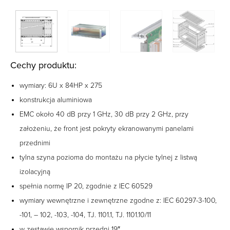
Cechy produktu:
wymiary: 6U x 84HP x 275
konstrukcja aluminiowa
EMC około 40 dB przy 1 GHz, 30 dB przy 2 GHz, przy
założeniu, że front jest pokryty ekranowanymi panelami
przednimi
tylna szyna pozioma do montażu na płycie tylnej z listwą
izolacyjną
spełnia normę IP 20, zgodnie z IEC 60529
wymiary wewnętrzne i zewnętrzne zgodne z: IEC 60297-3-100,
-101, – 102, -103, -104, TJ. 1101.1, TJ. 1101.10/11
w zestawie wspornik przedni 19″