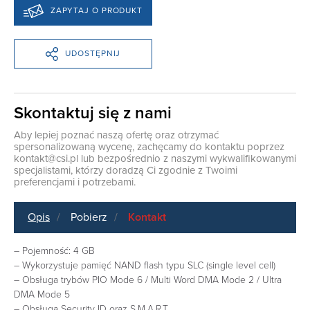
ZAPYTAJ O PRODUKT
UDOSTĘPNIJ
Skontaktuj się z nami
Aby lepiej poznać naszą ofertę oraz otrzymać
spersonalizowaną wycenę, zachęcamy do kontaktu poprzez
kontakt@csi.pl
lub bezpośrednio z naszymi wykwalifikowanymi
specjalistami, którzy doradzą Ci zgodnie z Twoimi
preferencjami i potrzebami.
Opis
Pobierz
Kontakt
– Pojemność: 4 GB
– Wykorzystuje pamięć NAND flash typu SLC (single level cell)
– Obsługa trybów PIO Mode 6 / Multi Word DMA Mode 2 / Ultra
DMA Mode 5
– Obsługa Security ID oraz S.M.A.R.T.