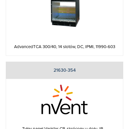
AdvancedTCA 300/40, 14 slotów, DC, IPMI, 11990-603
21630-354
Tylny panel Varistar CP, skrócony u dołu, IP ...