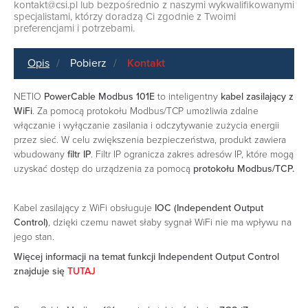
kontakt@csi.pl
lub bezpośrednio z naszymi wykwalifikowanymi
specjalistami, którzy doradzą Ci zgodnie z Twoimi
preferencjami i potrzebami.
Opis
Pobierz
Kontakt
NETIO
PowerCable Modbus 101E
to inteligentny
kabel zasilający z
WiFi
. Za pomocą protokołu Modbus/TCP umożliwia zdalne
włączanie i wyłączanie zasilania i odczytywanie zużycia energii
przez sieć. W celu zwiększenia bezpieczeństwa, produkt zawiera
wbudowany
filtr IP
. Filtr IP ogranicza zakres adresów IP, które mogą
uzyskać dostęp do urządzenia za pomocą
protokołu Modbus/TCP.
Kabel zasilający z WiFi obsługuje
IOC
(Independent Output
Control)
, dzięki czemu nawet słaby sygnał WiFi nie ma wpływu na
jego stan.
Więcej informacji na temat funkcji Independent Output Control
znajduje się
TUTAJ