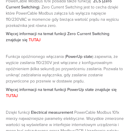
PowerCable Modbus 101x posiada także funkcję
ZCS (Zero
Current Switching)
. Zero Current Switching jest to cecha dzięki
które PowerCable Modbus załącza lub wyłącza napięcie
110/230VAC w momencie gdy bieżąca wartość prądu na wyjściu
przekaźnika jest równa zero.
Więcej informacji na temat funkcji Zero Current Switching
znajduje się
TUTAJ
Funkcja opóźnionego włączania (
PowerUp state
) zapewnia, że
wyjście zasilania 110/230V jest włączane z konfigurowalnym
opóźnieniem (kilka sekund) po przywróceniu zasilania. Pozwala to
uniknąć zadziałania wyłącznika, gdy zasilanie zostanie
przywrócone po przerwie w dostawie prądu.
Więcej informacji na temat funkcji PowerUp state znajduje się
TUTAJ
Dzięki funkcji
Electrical measurement
PowerCable Modbus 101x
mierzy najważniejsze parametry elektryczne. Wszystkie zmierzone
wartości są wyświetlane w interfejsie internetowym urządzenia i
mogą być odczytywane przez Modbus/TCP. Urządzenie należy