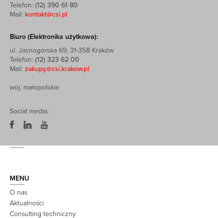
Telefon:
(12) 390 61 80
Mail:
kontakt@csi.pl
Biuro (Elektronika użytkowa):
ul. Jasnogórska 69, 31-358 Kraków
Telefon:
(12) 323 62 00
Mail:
zakupy@csi.krakow.pl
woj. małopolskie
Social media:
MENU
O nas
Aktualności
Consulting techniczny