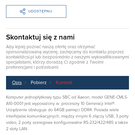
UDOSTĘPNIJ
Skontaktuj się z nami
Aby lepiej poznać naszą ofertę oraz otrzymać
spersonalizowaną wycenę, zachęcamy do kontaktu poprzez
kontakt@csi.pl
lub bezpośrednio z naszymi wykwalifikowanymi
specjalistami, którzy doradzą Ci zgodnie z Twoimi
preferencjami i potrzebami.
Opis
Pobierz
Kontakt
Komputer jednopłytkowy typu SBC od Aaeon, model GENE-CML5-
A10-0001 jest wyposażony w procesory 10 Generacji Intel®.
Urządzenie obsługuje do 64GB pamięci DDR4. Posiada wiele
interfejsów komunikacyjnych, między innymi 6 złączy USB, 3 porty
video, 2 porty szeregowe konfigurowalne RS-232/422/485 a także
2 sloty LAN.