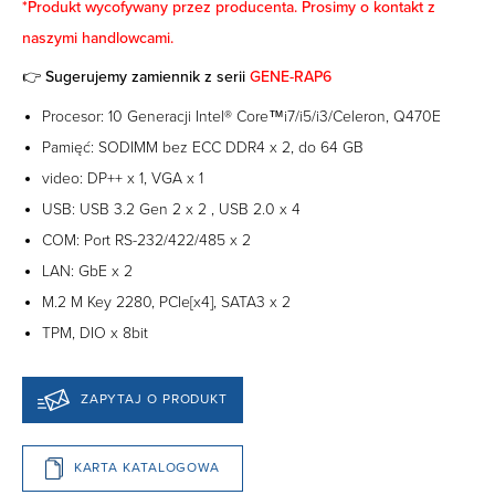
*Produkt wycofywany przez producenta. Prosimy o kontakt z
naszymi handlowcami.
👉 Sugerujemy zamiennik z serii
GENE-RAP6
Procesor: 10 Generacji Intel® Core™i7/i5/i3/Celeron, Q470E
Pamięć: SODIMM bez ECC DDR4 x 2, do 64 GB
video: DP++ x 1, VGA x 1
USB: USB 3.2 Gen 2 x 2 , USB 2.0 x 4
COM: Port RS-232/422/485 x 2
LAN: GbE x 2
M.2 M Key 2280, PCIe[x4], SATA3 x 2
TPM, DIO x 8bit
ZAPYTAJ O PRODUKT
KARTA KATALOGOWA