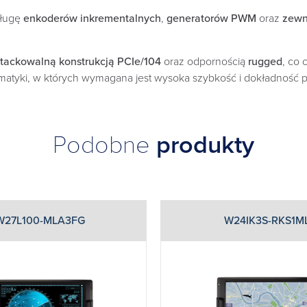
sługę
enkoderów inkrementalnych
,
generatorów PWM
oraz
zewn
stackowalną konstrukcją PCIe/104
oraz odpornością
rugged
, co
atyki, w których wymagana jest wysoka szybkość i dokładność p
Podobne
produkty
W27L100-MLA3FG
W24IK3S-RKS1M