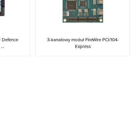
3-kanałowy moduł FireWire PCI/104-
U Defence
Express
..