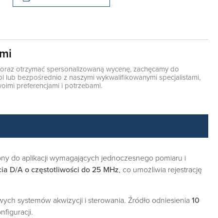
ami
ę oraz otrzymać spersonalizowaną wycenę, zachęcamy do
pl
lub bezpośrednio z naszymi wykwalifikowanymi specjalistami,
oimi preferencjami i potrzebami.
ony do aplikacji wymagających jednoczesnego pomiaru i
cia D/A o częstotliwości do 25 MHz
, co umożliwia rejestrację
ch systemów akwizycji i sterowania. Źródło odniesienia
10
figuracji.