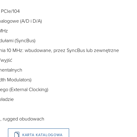
ą PCIe/104
nalogowe (A/D i D/A)
 MHz
dułami (SyncBus)
enia 10 MHz: wbudowane, przez SyncBus lub zewnętrzne
/wyjść
mentalnych
th Modulators)
go (External Clocking)
kładzie
h, rugged obudowach
KARTA KATALOGOWA