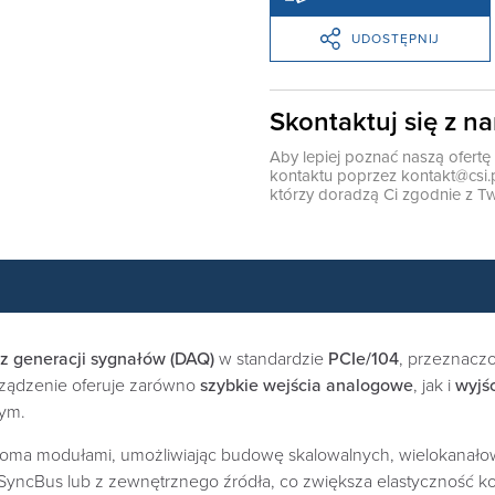
UDOSTĘPNIJ
Skontaktuj się z n
Aby lepiej poznać naszą ofert
kontaktu poprzez
kontakt@csi.
którzy doradzą Ci zgodnie z Tw
az generacji sygnałów (DAQ)
w standardzie
PCIe/104
, przeznacz
rządzenie oferuje zarówno
szybkie wejścia analogowe
, jak i
wyjś
tym.
oma modułami, umożliwiając budowę skalowalnych, wielokanałowy
yncBus lub z zewnętrznego źródła, co zwiększa elastyczność kon