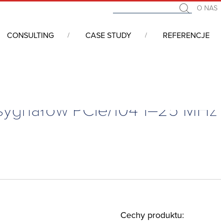
O NAS
CONSULTING
CASE STUDY
REFERENCJE
sygnałów PCIe/104 1–25 MHz z wejściami i wyjściami analogowymi
 sygnałów PCIe/104 1–25 MHz 
Cechy produktu: