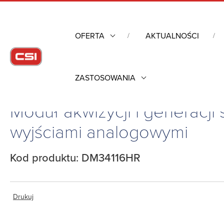
OFERTA
AKTUALNOŚCI
ZASTOSOWANIA
Strona główna
/
Komputery Rugged
/
Moduł akwizycji i generacji 
Moduł akwizycji i generacji
wyjściami analogowymi
Kod produktu: DM34116HR
Drukuj