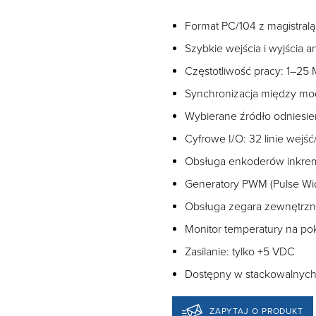
Format PC/104 z magistral
Szybkie wejścia i wyjścia a
Częstotliwość pracy: 1–25
Synchronizacja między mo
Wybierane źródło odniesi
Cyfrowe I/O: 32 linie wejść
Obsługa enkoderów inkre
Generatory PWM (Pulse Wid
Obsługa zegara zewnętrzne
Monitor temperatury na po
Zasilanie: tylko +5 VDC
Dostępny w stackowalnyc
ZAPYTAJ O PRODUKT