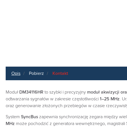
Opis
Pobierz
Kontakt
Moduł
DM34116HR
to szybki i precyzyjny
moduł akwizycji or
odtwarzania sygnałów w zakresie częstotliwości
1–25 MHz
. U
oraz generowanie złożonych przebiegów w czasie rzeczywis
System
SyncBus
zapewnia synchronizację zegara między wiel
MHz
może pochodzić z generatora wewnętrznego, magistrali S