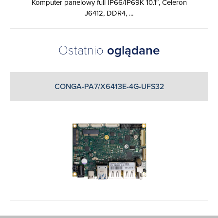
Komputer panelowy full IP66/IP69K 10.1″, Celeron
J6412, DDR4, ...
Ostatnio
oglądane
CONGA-PA7/X6413E-4G-UFS32