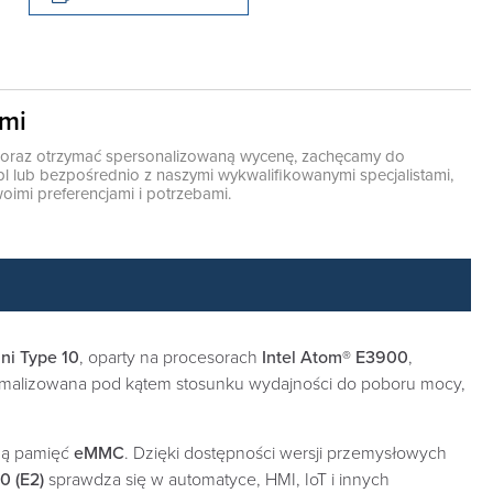
ami
ę oraz otrzymać spersonalizowaną wycenę, zachęcamy do
pl
lub bezpośrednio z naszymi wykwalifikowanymi specjalistami,
oimi preferencjami i potrzebami.
ni Type 10
, oparty na procesorach
Intel Atom® E3900
,
ymalizowana pod kątem stosunku wydajności do poboru mocy,
lną pamięć
eMMC
. Dzięki dostępności wersji przemysłowych
 (E2)
sprawdza się w automatyce, HMI, IoT i innych