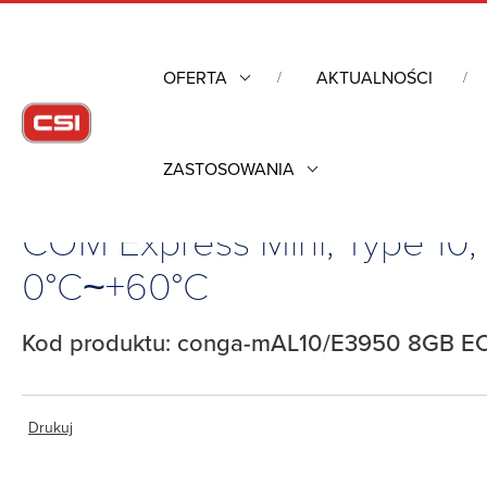
OFERTA
AKTUALNOŚCI
ZASTOSOWANIA
Strona główna
/
Komputery przemysłowe
/
Komputery moduło
COM Express Mini, Type 1
0°C~+60°C
Kod produktu: conga-mAL10/E3950 8GB E
Drukuj