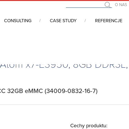
O NAS
CONSULTING
CASE STUDY
REFERENCJE
we COM (Computer On Module)
/
COM Express
/
COM Express Mini,
0, Atom x7-E3950, 8GB DDR3
CC 32GB eMMC (34009-0832-16-7)
Cechy produktu: