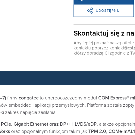
UDOSTĘPNIJ
Skontaktuj się z n
Aby lepiej poznać naszą ofert
kontaktu poprzez
kontakt@csi.
którzy doradzą Ci zgodnie z Tw
-7)
firmy
congatec
to energooszczędny moduł
COM Express® mi
w embedded i aplikacji przemysłowych. Platforma została zopt
i zakres napięcia zasilania.
 PCIe, Gigabit Ethernet oraz DP++ i LVDS/eDP
, a także opcjona
Works
oraz opcjonalnym funkcjom takim jak
TPM 2.0
,
COMe-mAL10