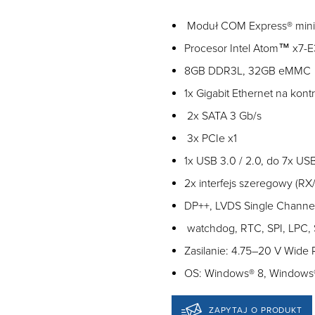
Moduł COM Express® mini
Procesor Intel Atom™ x7-
8GB DDR3L, 32GB eMMC
1x Gigabit Ethernet na kontr
2x SATA 3 Gb/s
3x PCIe x1
1x USB 3.0 / 2.0, do 7x US
2x interfejs szeregowy (RX
DP++, LVDS Single Channel
watchdog, RTC, SPI, LPC,
Zasilanie: 4.75–20 V Wide
OS: Windows® 8, Windows®
ZAPYTAJ O PRODUKT