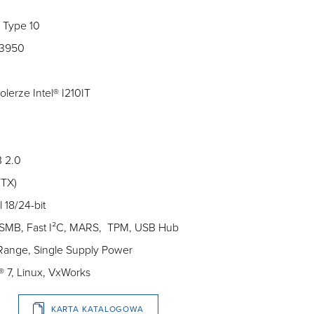
 Type 10
E3950
olerze Intel® I210IT
B 2.0
/TX)
 18/24-bit
 SMB, Fast I²C, MARS, TPM, USB Hub
 Range, Single Supply Power
 7, Linux, VxWorks
KARTA KATALOGOWA