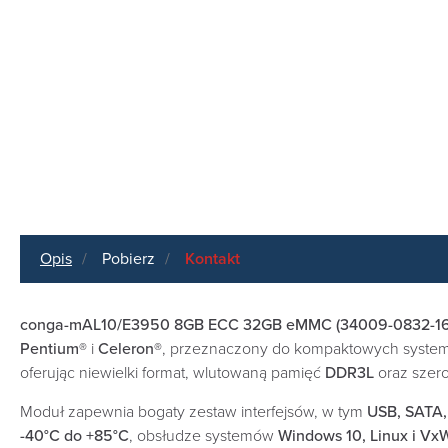
Opis
Pobierz
Kontakt
conga-mAL10/E3950 8GB ECC 32GB eMMC (34009-0832-16
Pentium®
i
Celeron®
, przeznaczony do kompaktowych systemó
oferując niewielki format, wlutowaną pamięć
DDR3L
oraz szerok
Moduł zapewnia bogaty zestaw interfejsów, w tym
USB, SATA,
-40°C do +85°C
, obsłudze systemów
Windows 10, Linux i Vx