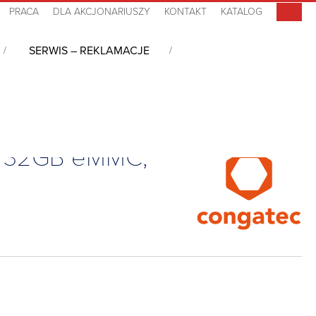
PRACA
DLA AKCJONARIUSZY
KONTAKT
KATALOG
SERWIS – REKLAMACJE
 Type 10, Atom x7-E3950, 8GB DDR3L, 32GB eMMC, 0°C~+60°C
L, 32GB eMMC,