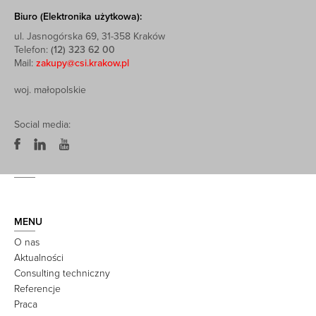
Biuro (Elektronika użytkowa):
ul. Jasnogórska 69, 31-358 Kraków
Telefon:
(12) 323 62 00
Mail:
zakupy@csi.krakow.pl
woj. małopolskie
Social media:
MENU
O nas
Aktualności
Consulting techniczny
Referencje
Praca