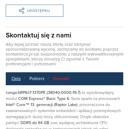
UDOSTĘPNIJ
Skontaktuj się z nami
Aby lepiej poznać naszą ofertę oraz otrzymać
spersonalizowaną wycenę, zachęcamy do kontaktu poprzez
kontakt@csi.pl
lub bezpośrednio z naszymi wykwalifikowanymi
specjalistami, którzy doradzą Ci zgodnie z Twoimi
preferencjami i potrzebami.
Opis
Pobierz
Kontakt
conga-bRP6/i7-1370PE (38040-0000-19-7)
to wysokowydajny
moduł
COM Express® Basic Type 6
. Seria oparta na procesorach
Intel® Core™ 13. generacji (Raptor Lake)
, przeznaczona do
zaawansowanych systemów embedded i aplikacji przemysłowych
wymagających dużej mocy obliczeniowej. Dzięki obsłudze
pamięci
DDR5 do 64 GB
oraz wydajnej architekturze CPU
doskonale sprawdza się w zastosowaniach takich jak edge