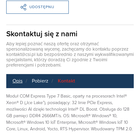
UDOSTĘPNIJ
Skontaktuj się z nami
Aby lepiej poznać naszą ofertę oraz otrzymać
spersonalizowaną wycenę, zachęcamy do kontaktu poprzez
kontakt@csi.pl
lub bezpośrednio z naszymi wykwalifikowanymi
specjalistami, którzy doradzą Ci zgodnie z Twoimi
preferencjami i potrzebami.
Opis
Pobierz
Kontakt
Moduł COM Express Type 7 Basic, oparty na procesorach Intel®
Xeon® D („Ice Lake”), posiadający: 32 linie PCIe Express,
możliwości AI dzięki technologii Intel® DL Boost. Obsługa do 128
GB pamięci DDR4 2666MT/s. OS: Microsoft® Windows® 10,
Microsoft® Windows 10 IoT Enterprise, Microsoft® Windows IoT 10
Core, Linux, Android, Yocto, RTS Hypervisor. Wbudowany TPM 2.0.