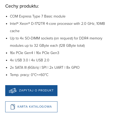
Cechy produktu:
COM Express Type 7 Basic module
Intel® Xeon® D-1712TR 4-core processor with 2.0 GHz, 10MB
cache
Up to 4x SO-DIMM sockets (on request) for DDR4 memory
modules up to 32 GByte each (128 GByte total)
16x PCIe Gen4 | 16x PCIe Gen3
4x USB 3.0 | 4x USB 2.0
2x SATA III (6Gb/s) | SPI | 2x UART | 8x GPIO
Temp. pracy: 0°C~+60°C
ZAPYTAJ O PRODUKT
KARTA KATALOGOWA