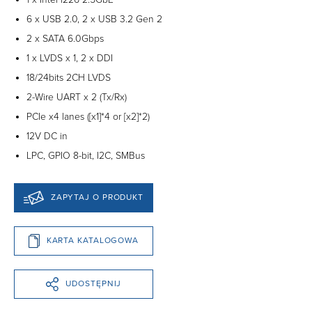
6 x USB 2.0, 2 x USB 3.2 Gen 2
2 x SATA 6.0Gbps
1 x LVDS x 1, 2 x DDI
18/24bits 2CH LVDS
2-Wire UART x 2 (Tx/Rx)
PCIe x4 lanes ([x1]*4 or [x2]*2)
12V DC in
LPC, GPIO 8-bit, I2C, SMBus
ZAPYTAJ O PRODUKT
KARTA KATALOGOWA
UDOSTĘPNIJ