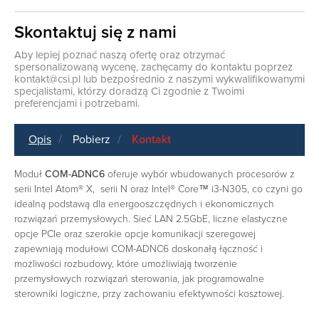
Skontaktuj się z nami
Aby lepiej poznać naszą ofertę oraz otrzymać
spersonalizowaną wycenę, zachęcamy do kontaktu poprzez
kontakt@csi.pl
lub bezpośrednio z naszymi wykwalifikowanymi
specjalistami, którzy doradzą Ci zgodnie z Twoimi
preferencjami i potrzebami.
Opis
Pobierz
Kontakt
Moduł
COM-ADNC6
oferuje wybór wbudowanych procesorów z
serii Intel Atom® X, serii N oraz Intel® Core™ i3-N305, co czyni go
idealną podstawą dla energooszczędnych i ekonomicznych
rozwiązań przemysłowych. Sieć LAN 2.5GbE, liczne elastyczne
opcje PCIe oraz szerokie opcje komunikacji szeregowej
zapewniają modułowi COM-ADNC6 doskonałą łączność i
możliwości rozbudowy, które umożliwiają tworzenie
przemysłowych rozwiązań sterowania, jak programowalne
sterowniki logiczne, przy zachowaniu efektywności kosztowej.