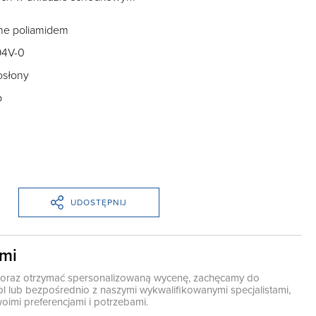
ne poliamidem
94V-0
osłony
b
UDOSTĘPNIJ
ami
ę oraz otrzymać spersonalizowaną wycenę, zachęcamy do
pl
lub bezpośrednio z naszymi wykwalifikowanymi specjalistami,
oimi preferencjami i potrzebami.