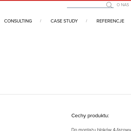
O NAS
CONSULTING
CASE STUDY
REFERENCJE
ucyjne, Złącza, Zaciski rozgałęźne
/
Czterofazowe Wsporniki Izola
Cechy produktu:
Do montażu bloków 4-fazow