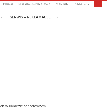
PRACA
DLA AKCJONARIUSZY
KONTAKT
KATALOG
SERWIS – REKLAMACJE
cyjne
/
BS 250A 160A – 250A
ych w układzie schodkowym