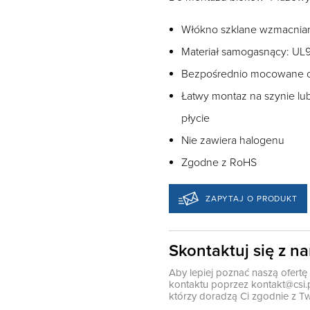
Włókno szklane wzmacnia
Materiał samogasnący: UL
Bezpośrednio mocowane 
Łatwy montaz na szynie lu
płycie
Nie zawiera halogenu
Zgodne z RoHS
ZAPYTAJ O PRODUKT
Skontaktuj się z n
Aby lepiej poznać naszą ofert
kontaktu poprzez
kontakt@csi.
którzy doradzą Ci zgodnie z Tw