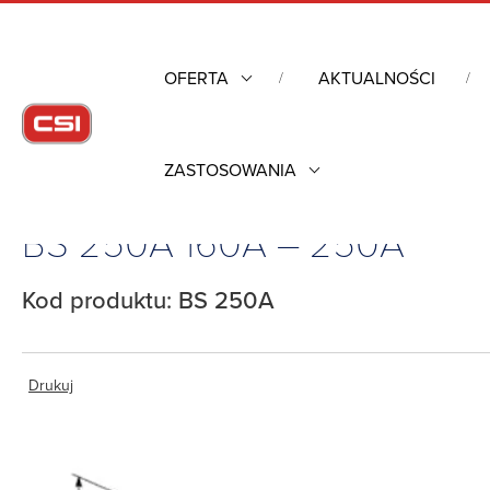
OFERTA
AKTUALNOŚCI
ZASTOSOWANIA
Strona główna
/
Obudowy przemysłowe
/
Erico
/
Bloki dystryb
BS 250A 160A – 250A
Kod produktu: BS 250A
Drukuj