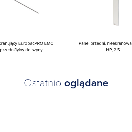
kranujący EuropacPRO EMC
Panel przedni, nieekranowan
przedni/tylny do szyny ...
HP, 2,5 ...
Ostatnio
oglądane