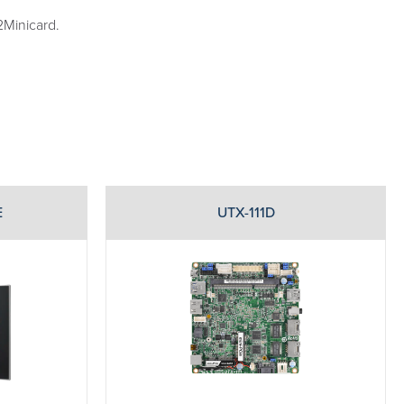
2Minicard.
E
UTX-111D