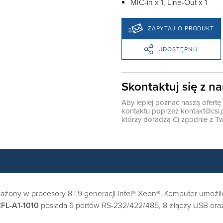
MIC-in x 1, Line-Out x 1
ZAPYTAJ O PRODUKT
UDOSTĘPNIJ
Skontaktuj się z n
Aby lepiej poznać naszą ofert
kontaktu poprzez
kontakt@csi.
którzy doradzą Ci zgodnie z Tw
ażony w procesory 8 i 9 generacji Intel® Xeon®. Komputer umożl
FL-A1-1010
posiada 6 portów RS-232/422/485, 8 złączy USB ora