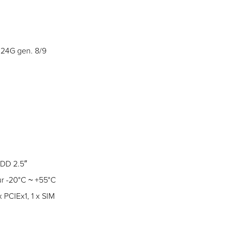
124G gen. 8/9
HDD 2.5″
ur -20°C ~ +55°C
x PCIEx1, 1 x SIM