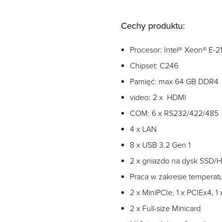
Cechy produktu:
Procesor: Intel® Xeon® E-2
Chipset: C246
Pamięć: max 64 GB DDR4
video: 2 x HDMI
COM: 6 x RS232/422/485
4 x LAN
8 x USB 3.2 Gen 1
2 x gniazdo na dysk SSD/
Praca w zakresie temperat
2 x MiniPCIe, 1 x PCIEx4, 1 
2 x Full-size Minicard