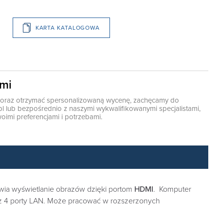
KARTA KATALOGOWA
ami
ę oraz otrzymać spersonalizowaną wycenę, zachęcamy do
pl
lub bezpośrednio z naszymi wykwalifikowanymi specjalistami,
oimi preferencjami i potrzebami.
iwia wyświetlanie obrazów dzięki portom
HDMI
. Komputer
z 4 porty LAN. Może pracować w rozszerzonych