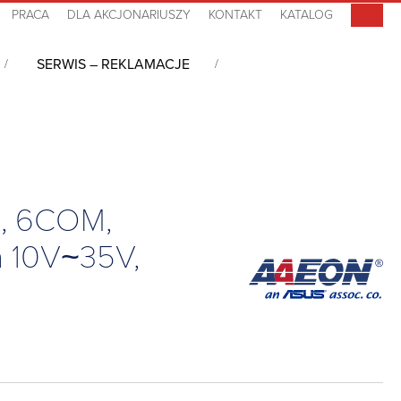
PRACA
DLA AKCJONARIUSZY
KONTAKT
KATALOG
SERWIS – REKLAMACJE
 2HDMI, 6COM, 8USB, 4LAN, PCIEx4, PCIEx1, SIM, 2MiniPCIe, 2HDD, DC-in
I, 6COM,
n 10V~35V,