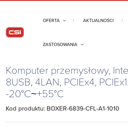
OFERTA
AKTUALNOŚCI
ZASTOSOWANIA
Strona główna
/
Komputery przemysłowe
/
Komputery przemys
10V~35V, -20°C~+55°C
Komputer przemysłowy, Inte
8USB, 4LAN, PCIEx4, PCIEx1
-20°C~+55°C
Kod produktu: BOXER-6839-CFL-A1-1010