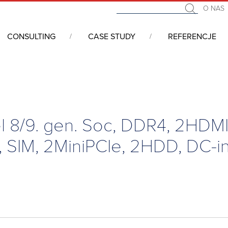
O NAS
CONSULTING
CASE STUDY
REFERENCJE
łowe, BoxPC, MiniPC
/
Komputer przemysłowy, Intel 8/9. gen. Soc, DDR4,
l 8/9. gen. Soc, DDR4, 2HDM
, SIM, 2MiniPCIe, 2HDD, DC-i