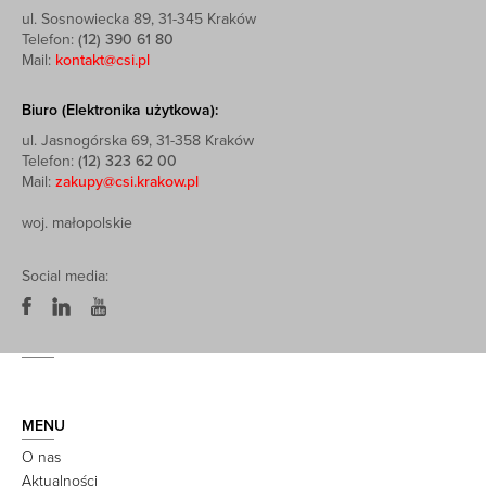
ul. Sosnowiecka 89, 31-345 Kraków
Telefon:
(12) 390 61 80
Mail:
kontakt@csi.pl
Biuro (Elektronika użytkowa):
ul. Jasnogórska 69, 31-358 Kraków
Telefon:
(12) 323 62 00
Mail:
zakupy@csi.krakow.pl
woj. małopolskie
Social media:
MENU
O nas
Aktualności