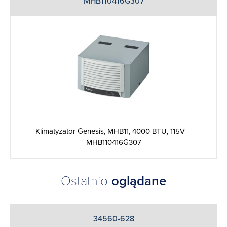
MHB110416G307
Klimatyzator Genesis, MHB11, 4000 BTU, 115V –
MHB110416G307
Ostatnio
oglądane
34560-628