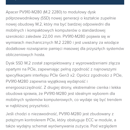
‎Apacer PV910-M280 (M.2 2280) to modułowy dysk
półprzewodnikowy (SSD) nowej generacji o kształcie zupełnie
nowej obudowy M.2, który ma być bardziej odpowiedni dla
mobilnych i kompaktowych komputerów o standardowej
szerokości zaledwie 22,00 mm. PV910-M280 pojawia się w
wymiarach mechanicznych M.2 2280 i jest uważany za wiodące
dodatkowe rozwiązanie pamięci masowej dla przyszłych systemów
obliczeniowych hosta. ‎
‎Dysk SSD M.2 został zaprojektowany z wyprowadzeniami złącza
opartymi na PCIe, zapewniając pełną zgodność z najnowszymi
specyfikacjami interfejsu PCIe Gen3 x2. Oprócz zgodności z PCIe,
PV910-M280 zapewnia wyjątkową wydajność i
energooszczędność. Z drugiej strony, ekstremalnie cienka i lekka
obudowa sprawia, że PV910-M280 jest idealnym wyborem dla
mobilnych systemów komputerowych, co wydaje się być trendem
w najbliższej przyszłości. ‎
‎Jeśli chodzi o niezawodność, PV910-M280 jest zbudowany z
potężnym kontrolerem PCIe, który obsługuje ECC w module, a
także wydajny schemat wyrównywania zużycia. Pod względem