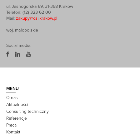
ul. Jasnogórska 69, 31-358 Kraków
Telefon:
(12) 323 62 00
Mail:
zakupy@csi.krakow.pl
woj. małopolskie
Social media:
MENU
O nas
Aktualności
Consulting techniczny
Referencje
Praca
Kontakt