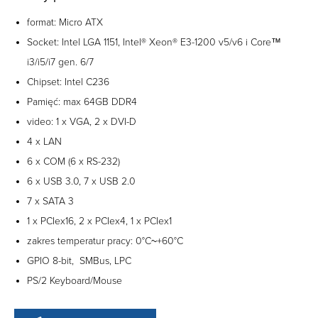
format: Micro ATX
Socket: Intel LGA 1151, Intel® Xeon® E3-1200 v5/v6 i Core™
i3/i5/i7 gen. 6/7
Chipset: Intel C236
Pamięć: max 64GB DDR4
video: 1 x VGA, 2 x DVI-D
4 x LAN
6 x COM (6 x RS-232)
6 x USB 3.0, 7 x USB 2.0
7 x SATA 3
1 x PCIex16, 2 x PCIex4, 1 x PCIex1
zakres temperatur pracy: 0°C~+60°C
GPIO 8-bit, SMBus, LPC
PS/2 Keyboard/Mouse