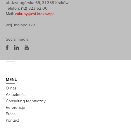
ul. Jasnogórska 69, 31-358 Kraków
Telefon:
(12) 323 62 00
Mail:
zakupy@csi.krakow.pl
woj. małopolskie
Social media:
MENU
O nas
Aktualności
Consulting techniczny
Referencje
Praca
Kontakt