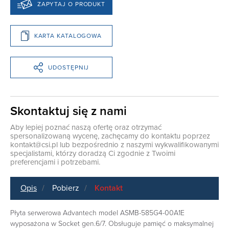
ZAPYTAJ O PRODUKT
KARTA KATALOGOWA
UDOSTĘPNIJ
Skontaktuj się z nami
Aby lepiej poznać naszą ofertę oraz otrzymać
spersonalizowaną wycenę, zachęcamy do kontaktu poprzez
kontakt@csi.pl
lub bezpośrednio z naszymi wykwalifikowanymi
specjalistami, którzy doradzą Ci zgodnie z Twoimi
preferencjami i potrzebami.
Opis
Pobierz
Kontakt
Płyta serwerowa Advantech model ASMB-585G4-00A1E
wyposażona w Socket gen.6/7. Obsługuje pamięć o maksymalnej