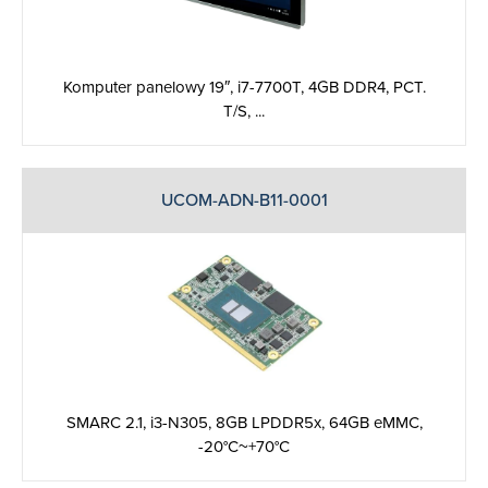
Komputer panelowy 19″, i7-­7700T, 4GB DDR4, PCT.
T/S, ...
UCOM-ADN-B11-0001
SMARC 2.1, i3-N305, 8GB LPDDR5x, 64GB eMMC,
-20°C~+70°C