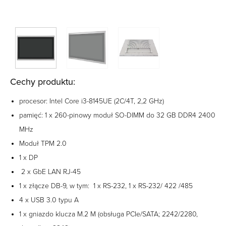
Cechy produktu:
procesor: Intel Core i3-8145UE (2C/4T, 2,2 GHz)
pamięć: 1 x 260-pinowy moduł SO-DIMM do 32 GB DDR4 2400
MHz
Moduł TPM 2.0
1 x DP
2 x GbE LAN RJ-45
1 x złącze DB-9, w tym: 1 x RS-232, 1 x RS-232/ 422 /485
4 x USB 3.0 typu A
1 x gniazdo klucza M.2 M (obsługa PCIe/SATA; 2242/2280,