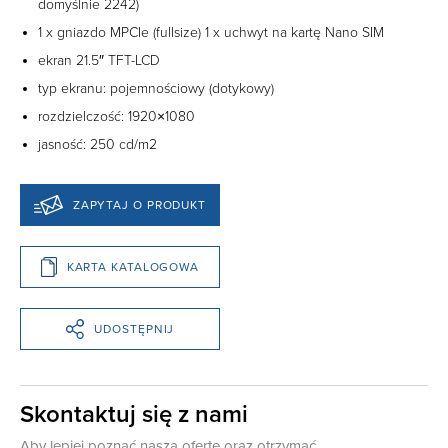
domyślnie 2242)
1 x gniazdo MPCIe (fullsize) 1 x uchwyt na kartę Nano SIM
ekran 21.5″ TFT-LCD
typ ekranu: pojemnościowy (dotykowy)
rozdzielczość: 1920×1080
jasność: 250 cd/m2
ZAPYTAJ O PRODUKT
KARTA KATALOGOWA
UDOSTĘPNIJ
Skontaktuj się z nami
Aby lepiej poznać naszą ofertę oraz otrzymać