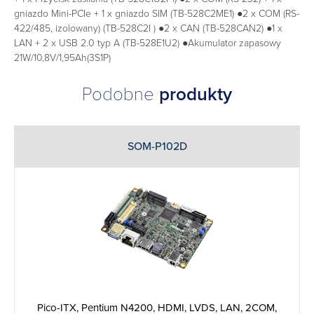
gniazdo Mini-PCIe + 1 x gniazdo SIM (TB-528C2ME1) ●2 x COM (RS-
422/485, izolowany) (TB-528C2I ) ●2 x CAN (TB-528CAN2) ●1 x
LAN + 2 x USB 2.0 typ A (TB-528E1U2) ●Akumulator zapasowy
21W/10,8V/1,95Ah(3S1P)
Podobne
produkty
SOM-P102D
Pico-ITX, Pentium N4200, HDMI, LVDS, LAN, 2COM,