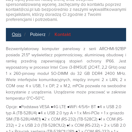
spersonalizowaną wycenę, zachęcamy do kontaktu poprzez
kontakt@csi.pl
lub bezpośrednio z naszymi wykwalifikowanymi
specjalistami, którzy doradzą Ci zgodnie z Twoimi
preferencjami i potrzebami.
Opis
Pobierz
Kontakt
Bezwentylatorowy komputer panelowy z serii ARCHMI-921BP
posiada 21.5″ wyświetlacz pojemnościowy, aluminiową obudowę i
ramkę przednią zapewniającą stopień ochrony IP66. Jest
wyposażony w procesor Intel Core i3-8145UE (2C/4T, 2,2 GHz) oraz
1 x 260-pinowy moduł SO-DIMM do 32 GB DDR4 2400 MHz.
Wiele interfejsów komunikacyjnych, między innymi: 2 x LAN, 2 x
COM oraz 4 x USB, 1 x DP, 2 x M.2, mPCIe pozwala na swobodne
korzystanie z urządzenia. Urządzenie może pracować w zakresie
temperatur 0°C~50°C.
Opcje: ●Podstawa VESA ●4G LTE ●WiFi 4/5/6+ BT ●4 x USB 2.0
typ A (TB-528U4) ●4 x USB 2.0 typ A + 1 x Mini-PCIe + 1 x gniazdo
SIM (TB-528U4ME1) ●2 x COM (RS-232) (TB-528C2) ●1 x COM (RS-
232) + 2 x USB 2.0 (TB-528C1U2) ●1 x COM (RS-232) + 2 x USB 2.0
+ 1 x Przycisk zasilania (TB-528C1U2P1) ●2 x COM (RS-232) + 1 x