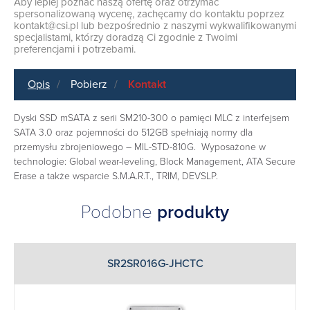
Aby lepiej poznać naszą ofertę oraz otrzymać
spersonalizowaną wycenę, zachęcamy do kontaktu poprzez
kontakt@csi.pl
lub bezpośrednio z naszymi wykwalifikowanymi
specjalistami, którzy doradzą Ci zgodnie z Twoimi
preferencjami i potrzebami.
Opis
Pobierz
Kontakt
Dyski SSD mSATA z serii SM210-300 o pamięci MLC z interfejsem
SATA 3.0 oraz pojemności do 512GB spełniają normy dla
przemysłu zbrojeniowego – MIL-STD-810G. Wyposażone w
technologie: Global wear-leveling, Block Management, ATA Secure
Erase a także wsparcie S.M.A.R.T., TRIM, DEVSLP.
Podobne
produkty
SR2SR016G-JHCTC