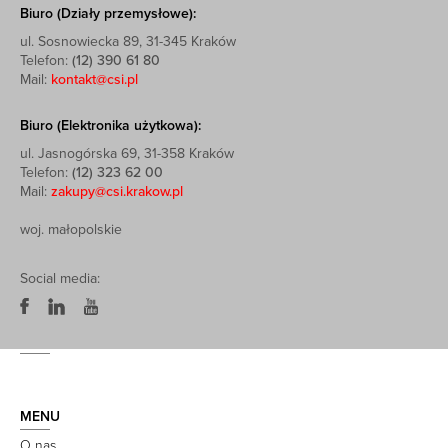
Biuro (Działy przemysłowe):
ul. Sosnowiecka 89, 31-345 Kraków
Telefon:
(12) 390 61 80
Mail:
kontakt@csi.pl
Biuro (Elektronika użytkowa):
ul. Jasnogórska 69, 31-358 Kraków
Telefon:
(12) 323 62 00
Mail:
zakupy@csi.krakow.pl
woj. małopolskie
Social media:
MENU
O nas