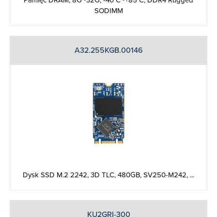
Pamięć DRAM, 8G~32G, -40°C~+85°C, DDR4 Rugged
SODIMM
A32.255KGB.00146
Dysk SSD M.2 2242, 3D TLC, 480GB, SV250-M242, ...
KU2GRI-300