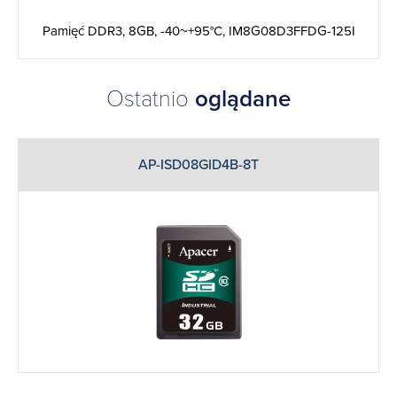
Pamięć DDR3, 8GB, -40~+95°C, IM8G08D3FFDG-125I
Ostatnio
oglądane
AP-ISD08GID4B-8T