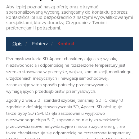
Aby lepiej poznać naszą ofertę oraz otrzymać
spersonalizowaną wycenę, zachęcamy do kontaktu poprzez
kontakt@csi.pl
lub bezpośrednio z naszymi wykwalifikowanymi
specjalistami, którzy doradzą Ci zgodnie z Twoimi
preferencjami i potrzebami.
Opis
Pobierz
Kontakt
Przemysłowa karta SD Apacer charakteryzująca się wysoką
niezawodnością i odpornością na rozszerzone temperatury jest
szeroko stosowana w przemyśle, wojsku, komunikacji, monitoringu,
urządzeniach medycznych i nawigacji samochodowej,
zaspokajając w ten sposób potrzeby przechowywania
wymagających przedsiębiorstw przemysłowych.
Zgodny z wer. 2.0 i standard szybkiej transmisji SDHC klasy 10
zgodnie z definicją stowarzyszenia SD, Apacer ISD obsługuje
także tryby SD i SPI. Dzięki zastosowaniu wyjątkowo
niezawodnego chipa SLC, zapewnia on nie tylko właściwości
przeciwwstrząsowe, antywibracyjne i niskie zużycie energii, ale
także charakteryzuje się odpornością na rozszerzone temperatury