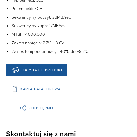
Typ pamięci: SLC
Pojemność: 8GB
Sekwencyjny odczyt: 23MB/sec
Sekwencyjny zapis: 17MB/sec
MTBF >1,500,000
Zakres napięcia: 2.7V ~ 3.6V
Zakres temperatur pracy: -40℃ do +85℃
ZAPYTAJ O PRODUKT
KARTA KATALOGOWA
UDOSTĘPNIJ
Skontaktuj się z nami