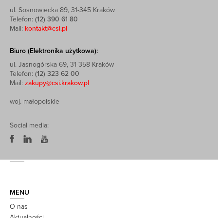
ul. Sosnowiecka 89, 31-345 Kraków
Telefon:
(12) 390 61 80
Mail:
kontakt@csi.pl
Biuro (Elektronika użytkowa):
ul. Jasnogórska 69, 31-358 Kraków
Telefon:
(12) 323 62 00
Mail:
zakupy@csi.krakow.pl
woj. małopolskie
Social media:
MENU
O nas
Aktualności