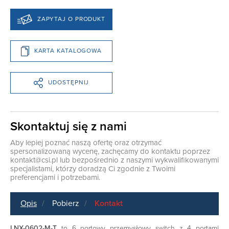
ZAPYTAJ O PRODUKT
KARTA KATALOGOWA
UDOSTĘPNIJ
Skontaktuj się z nami
Aby lepiej poznać naszą ofertę oraz otrzymać
spersonalizowaną wycenę, zachęcamy do kontaktu poprzez
kontakt@csi.pl
lub bezpośrednio z naszymi wykwalifikowanymi
specjalistami, którzy doradzą Ci zgodnie z Twoimi
preferencjami i potrzebami.
Opis
Pobierz
Kontakt
LNX-0602-M-T
to 6 portowy przemysłowy switch z 4 portami