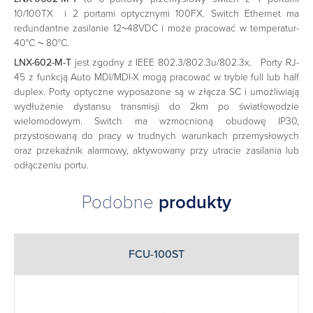
10/100TX i 2 portami optycznymi 100FX. Switch Ethernet ma
redundantne zasilanie 12~48VDC i może pracować w temperatur-
40°C ~ 80°C.
LNX-602-M-T
jest zgodny z IEEE 802.3/802.3u/802.3x. Porty RJ-
45 z funkcją Auto MDI/MDI-X mogą pracować w trybie full lub half
duplex. Porty optyczne wyposażone są w złącza SC i umożliwiają
wydłużenie dystansu transmisji do 2km po światłowodzie
wielomodowym. Switch ma wzmocnioną obudowę IP30,
przystosowaną do pracy w trudnych warunkach przemysłowych
oraz przekaźnik alarmowy, aktywowany przy utracie zasilania lub
odłączeniu portu.
Podobne
produkty
FCU-100ST