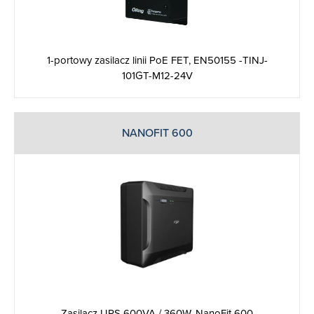
1-portowy zasilacz linii PoE FET, EN50155 -TINJ-
101GT-M12-24V
NANOFIT 600
Zasilacz UPS 600VA / 360W, NanoFit 600