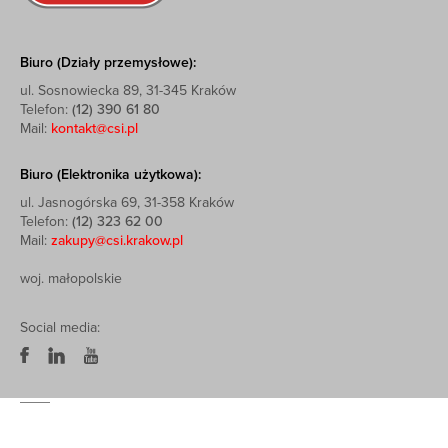
Biuro (Działy przemysłowe):
ul. Sosnowiecka 89, 31-345 Kraków
Telefon:
(12) 390 61 80
Mail:
kontakt@csi.pl
Biuro (Elektronika użytkowa):
ul. Jasnogórska 69, 31-358 Kraków
Telefon:
(12) 323 62 00
Mail:
zakupy@csi.krakow.pl
woj. małopolskie
Social media: