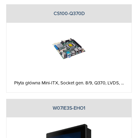
CS100-Q370D
Płyta główna Mini-ITX, Socket gen. 8/9, Q370, LVDS, ...
W07IE3S-­EHO1