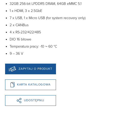
32GB 256-bit LPDDR5 DRAM, 64GB eMMC 5.1
1 x HDMI, 3 x 2.5GbE
7 x USB, 1 x Micro USB (for system recovery only)
2 x CANBus
4 x RS-232/422/485
DIO 16 bitowe
Temperatura pracy: -10 ~ 60 °C
9 – 36 V
ZAPYTAJ O PRODUKT
KARTA KATALOGOWA
UDOSTĘPNIJ