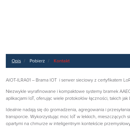
Opis
Pobierz
Kontakt
AIOT-ILRA01 – Brama IOT i serwer sieciowy z certyfikatem LoR
Niezwykle wyrafinowane i kompaktowe systemy bramek AAEON 
aplikacjami IoT, oferując wiele protokołów łączności, takich jak 
Idealnie nadają się do gromadzenia, agregowania i przesyłania
transporcie. Wykorzystując moc IoT w lekkich, mieszczących 
opartymi na chmurze w inteligentnym kontekście przemysłow