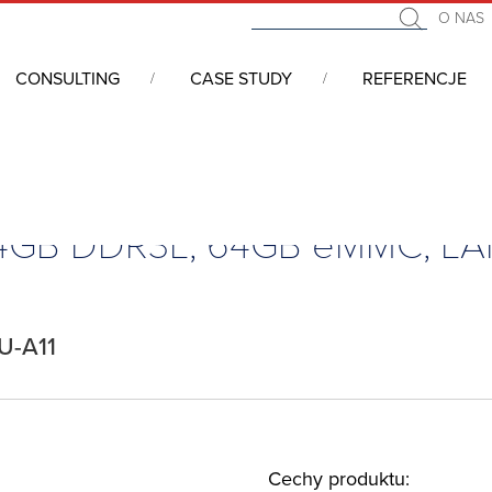
O NAS
CONSULTING
CASE STUDY
REFERENCJE
matyka
/
Przemysłowe Bramy IoT
/
Brama IoT, Atom x5-z8350, 4GB DDR3
, 4GB DDR3L, 64GB eMMC, LA
U-A11
Cechy produktu: