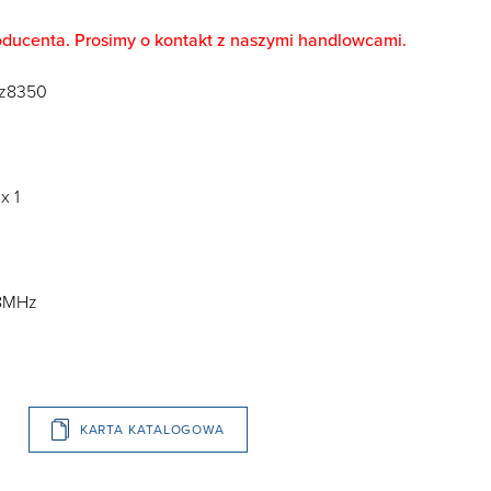
oducenta. Prosimy o kontakt z naszymi handlowcami.
-z8350
x 1
68MHz
KARTA KATALOGOWA