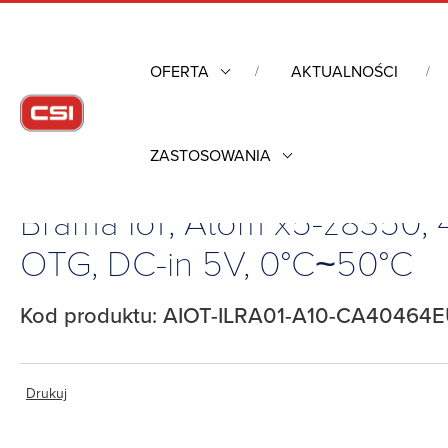
OFERTA
AKTUALNOŚCI
ZASTOSOWANIA
Strona główna
/
Komputery przemysłowe
/
Sterowanie i Auto
Brama IoT, Atom x5-z8350
OTG, DC-in 5V, 0°C~50°C
Kod produktu: AIOT-ILRA01-A10-CA40464E
Drukuj