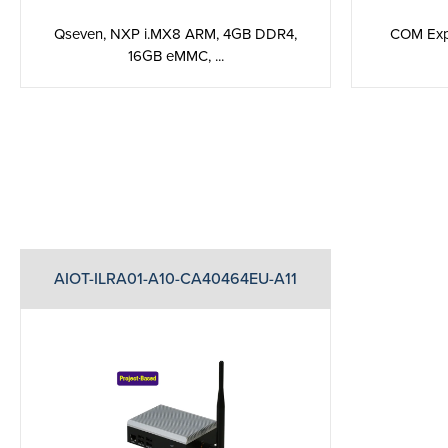
Qseven, NXP i.MX8 ARM, 4GB DDR4,
COM Expr
16GB eMMC, ...
AIOT-ILRA01-A10-CA40464EU-A11