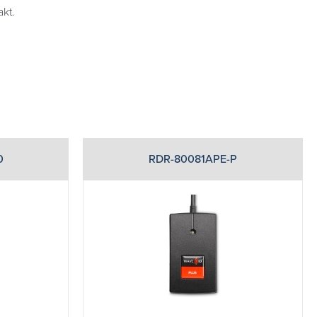
kt.
0
RDR-80081APE-P