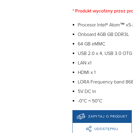
* Produkt wycofany przez pr
Procesor Intel® Atom™ x5
Onboard 4GB GB DDR3L
64 GB eMMC
USB 2.0 x 4, USB 3.0 OTG 
LAN x1
HDMI x 1
LORA Frequency band 8
5V DC In
-0°C ~ 50°C
ZAPYTAJ O PRODUKT
UDOSTĘPNIJ