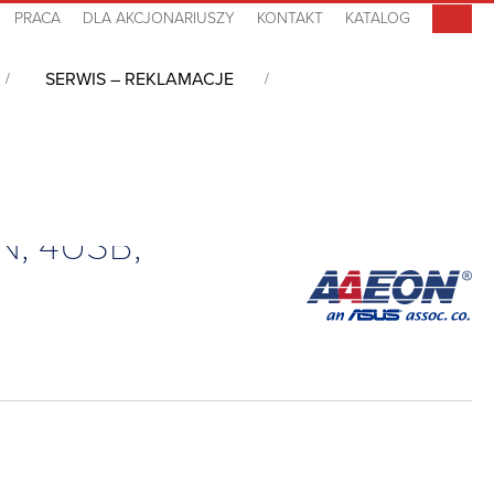
PRACA
DLA AKCJONARIUSZY
KONTAKT
KATALOG
SERWIS – REKLAMACJE
L, 64GB eMMC, LAN, 4USB, OTG, DC-in 5V, 0°C~50°C
N, 4USB,