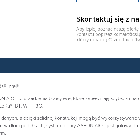
Skontaktuj się z n
Aby lepiej poznać naszą ofert
kontaktu poprzez
kontakt@csi.
którzy doradzą Ci zgodnie z Tw
a® Intel®
AIOT to urządzenia brzegowe, które zapewniają szybszą i bard
LoRa®, BT, WiFi i 3G.
 danych, a dzięki solidnej konstrukcji mogą być wykorzystywane w
się w dłoni pudełkach, system bramy AAEON AIOT jest gotowy do o
ym.