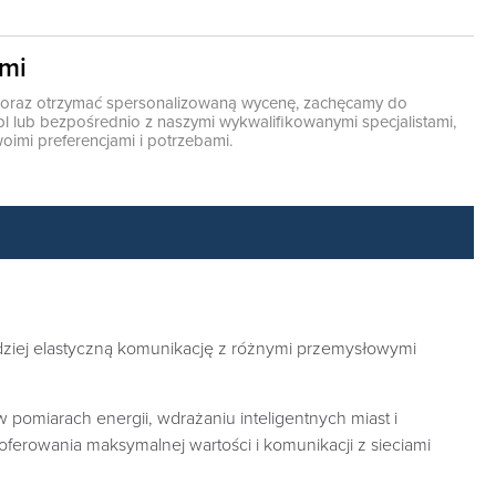
ami
ę oraz otrzymać spersonalizowaną wycenę, zachęcamy do
pl
lub bezpośrednio z naszymi wykwalifikowanymi specjalistami,
oimi preferencjami i potrzebami.
ziej elastyczną komunikację z różnymi przemysłowymi
 pomiarach energii, wdrażaniu inteligentnych miast i
ferowania maksymalnej wartości i komunikacji z sieciami