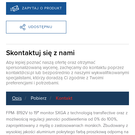
ZAPYTAJ O PRODUKT
UDOSTĘPNIJ
Skontaktuj się z nami
Aby lepiej poznać naszą ofertę oraz otrzymać
spersonalizowaną wycenę, zachęcamy do kontaktu poprzez
kontakt@csi.pl
lub bezpośrednio z naszymi wykwalifikowanymi
specjalistami, którzy doradzą Ci zgodnie z Twoimi
preferencjami i potrzebami.
Opis
Pobierz
Kontakt
FPM- 8192V to 19″ monitor SXGA z technologią transflective oraz z
możliwością regulacji jasności podświetlenia od 0% do 100%,
zaprojektowany z myślą o zastosowaniach morskich. Zbudowany z
wysokiej jakości aluminium pokrytego farbą proszkową odporną na