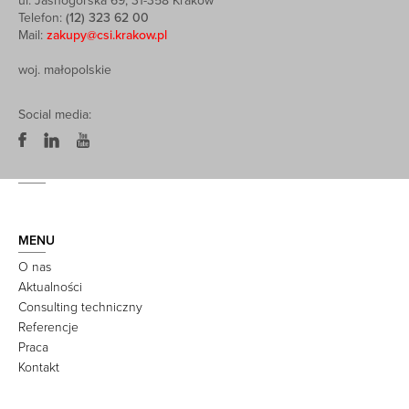
ul. Jasnogórska 69, 31-358 Kraków
Telefon:
(12) 323 62 00
Mail:
zakupy@csi.krakow.pl
woj. małopolskie
Social media:
MENU
O nas
Aktualności
Consulting techniczny
Referencje
Praca
Kontakt