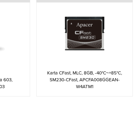
Karta CFast, MLC, 8GB, -40°C~+85°C,
ia 603,
SM230-CFast, APCFA008GGEAN-
03
W4ATM1