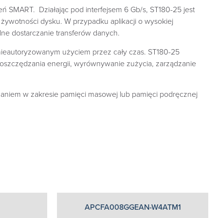
 SMART. Działając pod interfejsem 6 Gb/s, ST180-25 jest
żywotności dysku. W przypadku aplikacji o wysokiej
ne dostarczanie transferów danych.
nieautoryzowanym użyciem przez cały czas. ST180-25
y oszczędzania energii, wyrównywanie zużycia, zarządzanie
ązaniem w zakresie pamięci masowej lub pamięci podręcznej
APCFA008GGEAN-W4ATM1