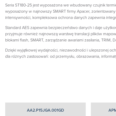
Seria ST180-25 jest wyposażona we wbudowany czujnik termic
wyposażony w najnowszy SMART firmy Apacer, zorientowany na 
intensywności, kompleksowa ochrona danych zapewnia integra
Standard AES zapewnia bezpieczeństwo danych i daje użytko
przyjmuje również najnowszą warstwę translacji plików mapow
blokami flash, SMART, zarządzanie awariami zasilania, TRIM,
Dzięki wyjątkowej wydajności, niezawodności i ulepszonej oc
dla różnych zastosowań: od przemysłu, obrazowania, informaty
AA2.P15JGA.001GD
APM