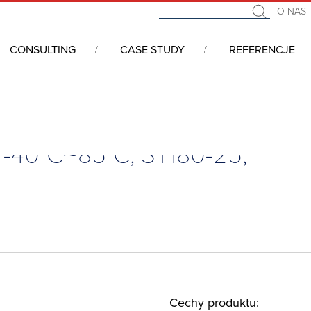
O NAS
CONSULTING
CASE STUDY
REFERENCJE
A
/
Dysk SSD 2.5”, 3D TLC, 1TB, -40°C~85°C, ST180-25, A16.A3CLHD.00102
, -40°C~85°C, ST180-25,
Cechy produktu: