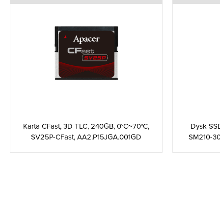
Karta CFast, 3D TLC, 240GB, 0°C~70°C,
Dysk SSD
SV25P-CFast, AA2.P15JGA.001GD
SM210-3