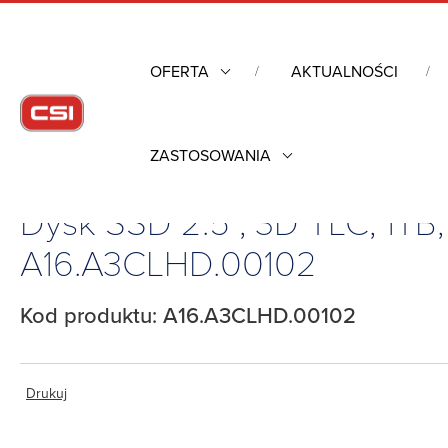
OFERTA
AKTUALNOŚCI
ZASTOSOWANIA
Strona główna
/
Industrial Flash
/
Dyski SSD
/
Dyski SSD SAT
Dysk SSD 2.5”, 3D TLC, 1TB
A16.A3CLHD.00102
Kod produktu: A16.A3CLHD.00102
Drukuj