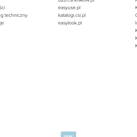
b2b.csi.krakow.pl
ści
easyuse.pl
ng techniczny
katalogi.csi.pl
je
easylook.pl