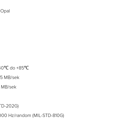
 Opal
 -40℃ do +85℃
55 MB/sek
0 MB/sek
STD-202G)
2000 Hz/random (MIL-STD-810G)