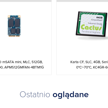
 mSATA mini, MLC, 512GB,
Karta CF, SLC, 4GB, Ser
00, APM512GMFAN-4BTM1G
0°C~70°C, KC4GR-6
Ostatnio
oglądane