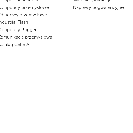
Komputery panelowe
Warunki gwarancji
Komputery przemysłowe
Naprawy pogwarancyjne
Obudowy przemysłowe
Industrial Flash
Komputery Rugged
Komunikacja przemysłowa
Katalog CSI S.A.