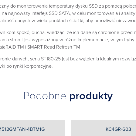
zny do monitorowania temperatury dysku SSD za pomocą poleceń
najnowszy interfejs SSD SATA, w celu monitorowania i analizy 
lność danych w wielu punktach ścieżki, aby umożliwić niezawod
wnikom spokój ducha, wiedząc, że ich dane są chronione przed 
ania stron i jest wyposażony w różne implementacje, w tym tryb
 DataRAID TM i SMART Read Refresh TM .
hronie danych, seria ST180-25 jest bez wątpienia idealnym rozwi
ki po rynki korporacyjne.
Podobne
produkty
512GMFAN-4BTM1G
KC4GR-603