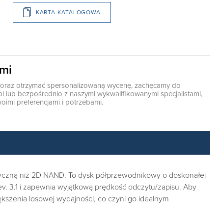
KARTA KATALOGOWA
ami
ę oraz otrzymać spersonalizowaną wycenę, zachęcamy do
pl
lub bezpośrednio z naszymi wykwalifikowanymi specjalistami,
oimi preferencjami i potrzebami.
tyczną niż 2D NAND. To dysk półprzewodnikowy o doskonałej
ev. 3.1 i zapewnia wyjątkową prędkość odczytu/zapisu. Aby
szenia losowej wydajności, co czyni go idealnym