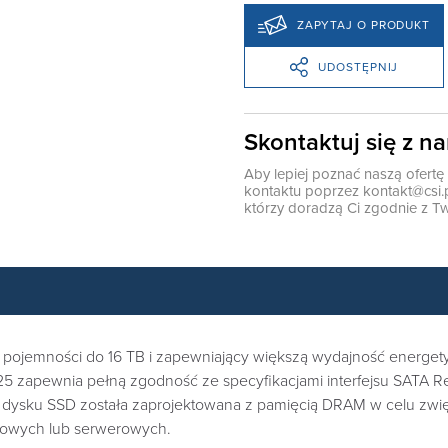
ZAPYTAJ O PRODUKT
UDOSTĘPNIJ
Skontaktuj się z n
Aby lepiej poznać naszą ofert
kontaktu poprzez
kontakt@csi.
którzy doradzą Ci zgodnie z Tw
j pojemności do 16 TB i zapewniający większą wydajność energe
25 zapewnia pełną zgodność ze specyfikacjami interfejsu SATA R
dysku SSD została zaprojektowana z pamięcią DRAM w celu zwięk
słowych lub serwerowych.