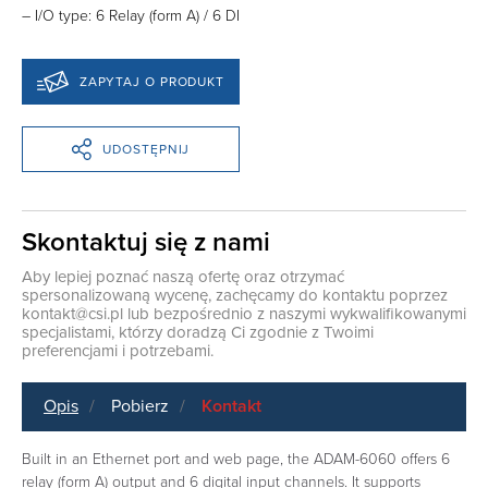
– I/O type: 6 Relay (form A) / 6 DI
ZAPYTAJ O PRODUKT
UDOSTĘPNIJ
Skontaktuj się z nami
Aby lepiej poznać naszą ofertę oraz otrzymać
spersonalizowaną wycenę, zachęcamy do kontaktu poprzez
kontakt@csi.pl
lub bezpośrednio z naszymi wykwalifikowanymi
specjalistami, którzy doradzą Ci zgodnie z Twoimi
preferencjami i potrzebami.
Opis
Pobierz
Kontakt
Built in an Ethernet port and web page, the ADAM-6060 offers 6
relay (form A) output and 6 digital input channels. It supports