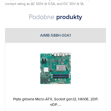
contact rating as AC 120V @ 0.5A, and DC 30V @ 1A.
Podobne
produkty
AIMB-588H-00A1
Płyta główna Micro-ATX, Socket gen.12, H610E, 2DP,
eDP, ...