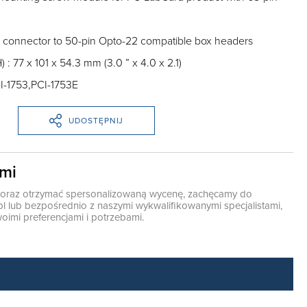
I connector to 50-pin Opto-22 compatible box headers
 : 77 x 101 x 54.3 mm (3.0 ” x 4.0 x 2.1)
CI-1753,PCI-1753E
UDOSTĘPNIJ
ami
ę oraz otrzymać spersonalizowaną wycenę, zachęcamy do
pl
lub bezpośrednio z naszymi wykwalifikowanymi specjalistami,
oimi preferencjami i potrzebami.