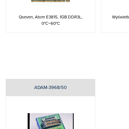
Qseven, Atom E3815, 1GB DDR3L,
Wyświetl
0°C~60°C
ADAM-3968/50