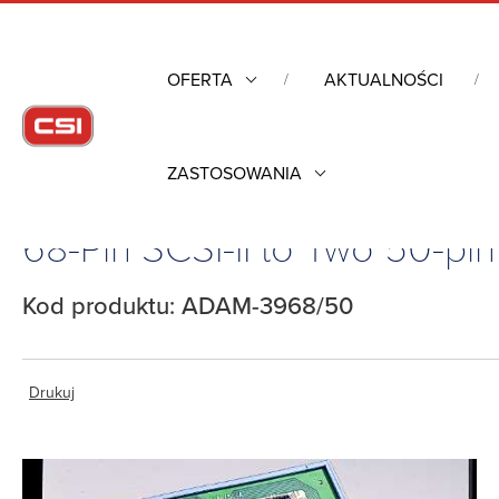
OFERTA
AKTUALNOŚCI
ZASTOSOWANIA
Strona główna
/
Komputery przemysłowe
/
Pozostałe
/
Moduły
68-Pin SCSI-II to Two 50-pi
Kod produktu: ADAM-3968/50
Drukuj