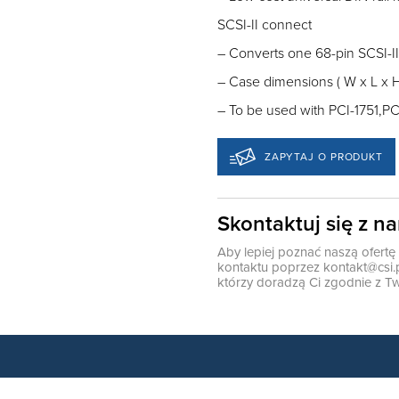
SCSI-II connect
– Converts one 68-pin SCSI-I
– Case dimensions ( W x L x H)
– To be used with PCI-1751,P
ZAPYTAJ O PRODUKT
Skontaktuj się z n
Aby lepiej poznać naszą ofert
kontaktu poprzez
kontakt@csi.
którzy doradzą Ci zgodnie z Tw