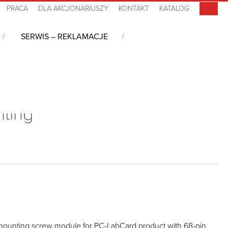
PRACA
DLA AKCJONARIUSZY
KONTAKT
KATALOG
SERWIS – REKLAMACJE
miarowe
/
68-Pin SCSI-II to Two 50-pin Box Header for DIN-rail Mounting
nting
l mounting screw module for PC-LabCard product with 68-pin