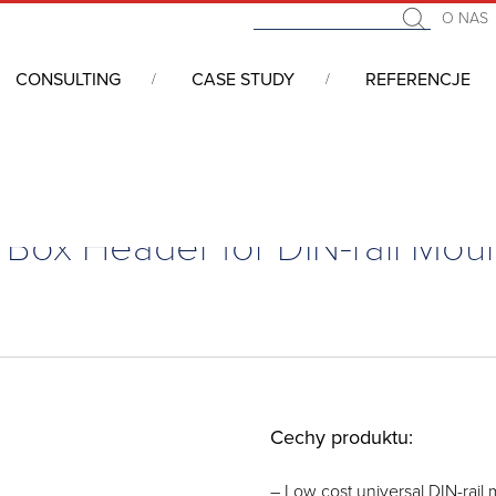
O NAS
CONSULTING
CASE STUDY
REFERENCJE
 I/O, Sterowniki APAX/ADAM, Konwertery
/
Akcesoria - karty po
n Box Header for DIN-rail Mou
Cechy produktu:
– Low cost universal DIN-rai