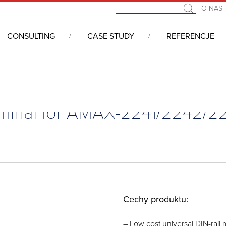
O NAS
CONSULTING
CASE STUDY
REFERENCJE
/2243
erminal for AMAX-2241/2242/2
Cechy produktu:
– Low cost universal DIN-rai