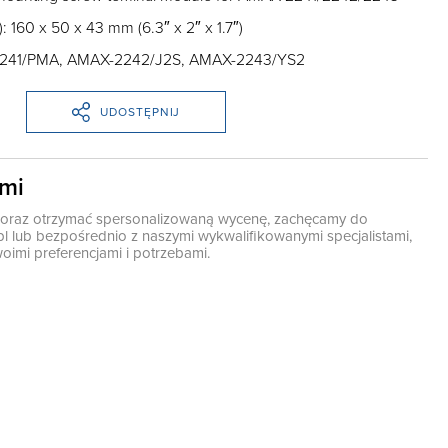
 160 x 50 x 43 mm (6.3″ x 2″ x 1.7″)
241/PMA, AMAX-2242/J2S, AMAX-2243/YS2
UDOSTĘPNIJ
ami
ę oraz otrzymać spersonalizowaną wycenę, zachęcamy do
pl
lub bezpośrednio z naszymi wykwalifikowanymi specjalistami,
oimi preferencjami i potrzebami.