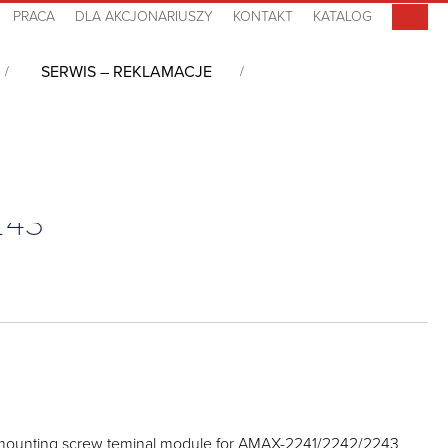
PRACA
DLA AKCJONARIUSZY
KONTAKT
KATALOG
SERWIS – REKLAMACJE
243
l mounting screw teminal module for AMAX-2241/2242/2243