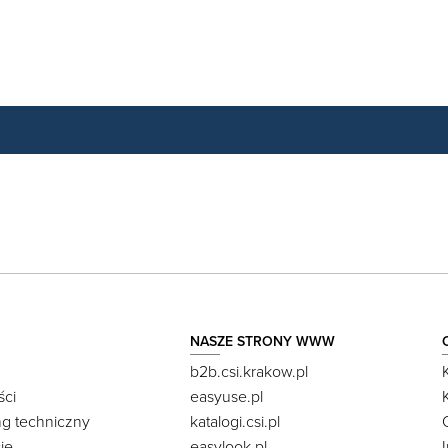
NASZE STRONY WWW
b2b.csi.krakow.pl
ści
easyuse.pl
ng techniczny
katalogi.csi.pl
je
easylook.pl