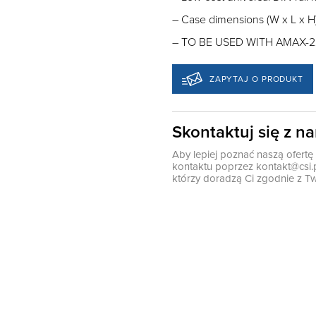
– Case dimensions (W x L x H):
– TO BE USED WITH AMAX-2
ZAPYTAJ O PRODUKT
Skontaktuj się z n
Aby lepiej poznać naszą ofert
kontaktu poprzez
kontakt@csi.
którzy doradzą Ci zgodnie z Tw