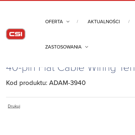
OFERTA
AKTUALNOŚCI
ZASTOSOWANIA
Strona główna
/
40-pin Flat Cable Wiring Terminal for AMAX-2241/2242
40-pin Flat Cable Wiring T
Kod produktu: ADAM-3940
Drukuj