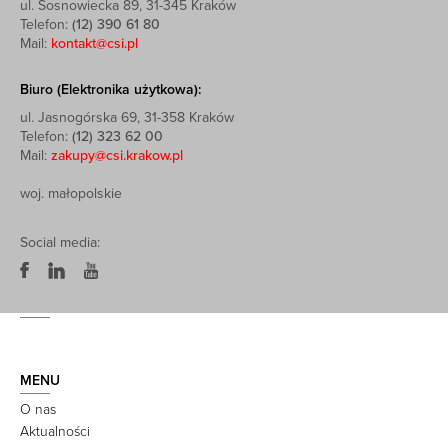
ul. Sosnowiecka 89, 31-345 Kraków
Telefon:
(12) 390 61 80
Mail:
kontakt@csi.pl
Biuro (Elektronika użytkowa):
ul. Jasnogórska 69, 31-358 Kraków
Telefon:
(12) 323 62 00
Mail:
zakupy@csi.krakow.pl
woj. małopolskie
Social media:
MENU
O nas
Aktualności