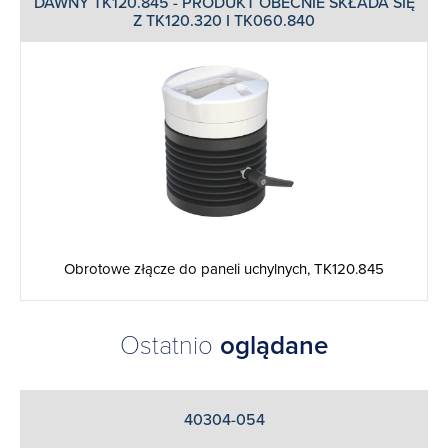
DAWNY TK120.845 - PRODUKT OBECNIE SKŁADA SIĘ
Z TK120.320 I TK060.840
Obrotowe złącze do paneli uchylnych, TK120.845
Ostatnio
oglądane
40304-054