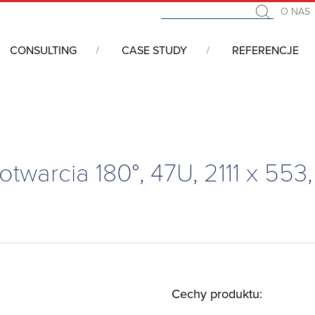
O NAS
CONSULTING
CASE STUDY
REFERENCJE
i 19” - serwerowe, telekomunikacyjne, przemysłowe
/
NOVASTAR
 otwarcia 180°, 47U, 2111 x 55
Cechy produktu: