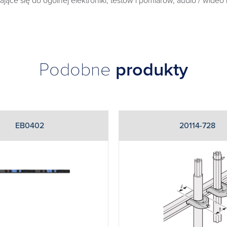
jące się do ogólnej elektroniki, testów i pomiarów, audio / wideo 
Podobne
produkty
EB0402
20114-728