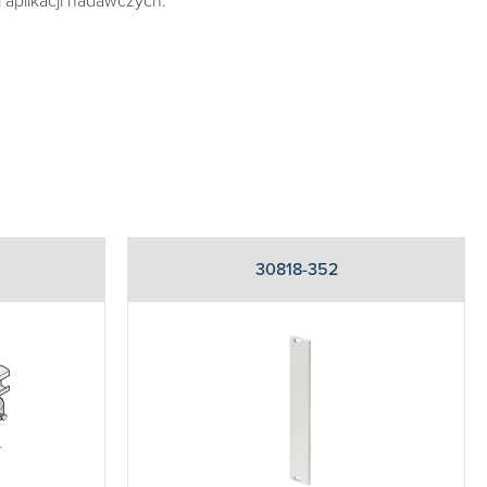
i aplikacji nadawczych.
30818-352