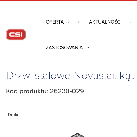
OFERTA
AKTUALNOŚCI
ZASTOSOWANIA
Strona główna
/
Obudowy przemysłowe
/
Szafy rack mechanik
otwarcia 180°, 47U, 2111 x 553, 26230-029
Drzwi stalowe Novastar, kąt
Kod produktu: 26230-029
Drukuj