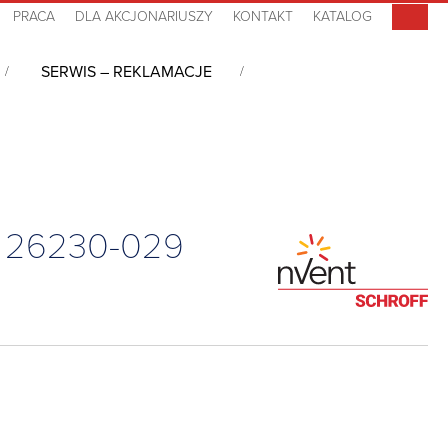
PRACA
DLA AKCJONARIUSZY
KONTAKT
KATALOG
SERWIS – REKLAMACJE
/
Akcesoria do szaf NOVASTAR
/
Drzwi stalowe Novastar, kąt
3, 26230-029