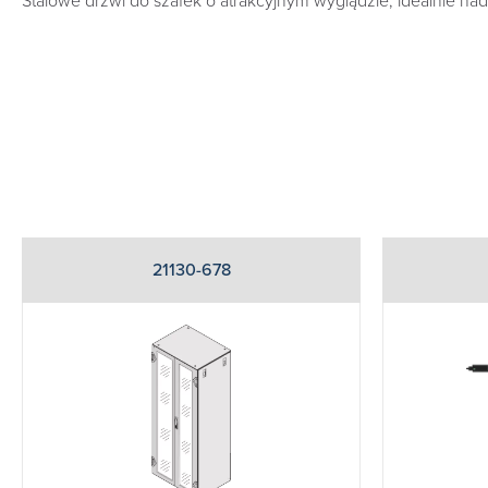
Stalowe drzwi do szafek o atrakcyjnym wyglądzie, idealnie nada
21130-678