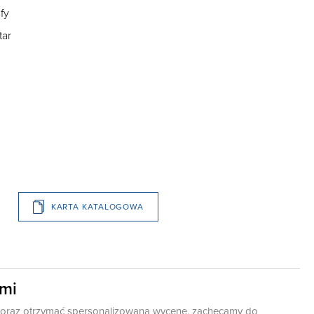
fy
tar
KARTA KATALOGOWA
ami
ę oraz otrzymać spersonalizowaną wycenę, zachęcamy do