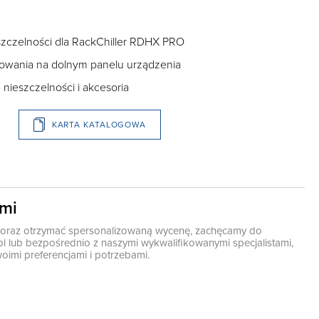
zczelności dla RackChiller RDHX PRO
towania na dolnym panelu urządzenia
nieszczelności i akcesoria
KARTA KATALOGOWA
ami
ę oraz otrzymać spersonalizowaną wycenę, zachęcamy do
pl
lub bezpośrednio z naszymi wykwalifikowanymi specjalistami,
oimi preferencjami i potrzebami.