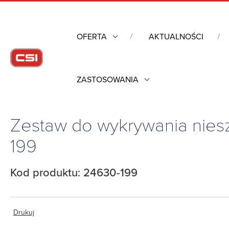
OFERTA
AKTUALNOŚCI
ZASTOSOWANIA
Strona główna
/
Obudowy przemysłowe
/
Kontrola warunków 
/
Zestaw do wykrywania nieszczelności RackChiller RDHX PRO, 24630-199
Zestaw do wykrywania nies
199
Kod produktu: 24630-199
Drukuj