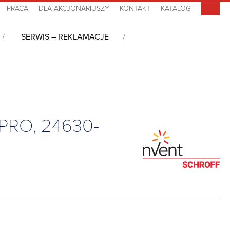
PRACA
DLA AKCJONARIUSZY
KONTAKT
KATALOG
SERWIS – REKLAMACJE
 centrów danych
/
Chillery do szaf serwerowych na tylne drzwi
 PRO, 24630-