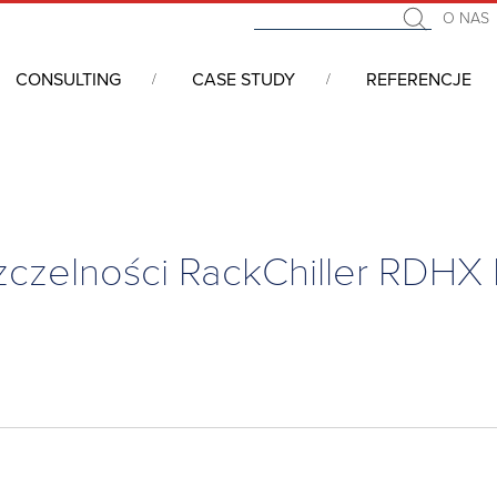
O NAS
CONSULTING
CASE STUDY
REFERENCJE
klimatycznych
/
Wysokowydajne chłodzenie szaf serwerowych dla
zczelności RackChiller RDHX