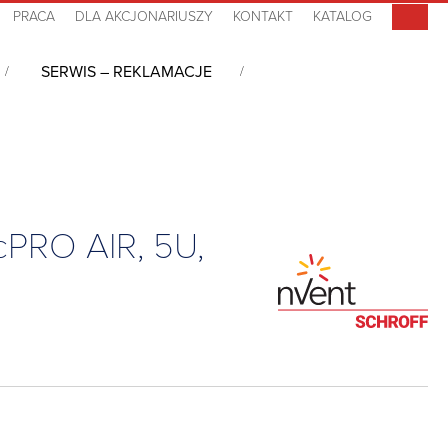
PRACA
DLA AKCJONARIUSZY
KONTAKT
KATALOG
SERWIS – REKLAMACJE
 nabiurkowa typu desktop z uchwytami RatiopacPRO AIR, 5U, 42HP,
cPRO AIR, 5U,