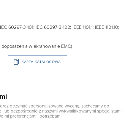
EC 60297-3-101; IEC 60297-3-102; IEEE 1101.1; IEEE 1101.10;
ć doposażenia w ekranowanie EMC)
KARTA KATALOGOWA
ami
ę oraz otrzymać spersonalizowaną wycenę, zachęcamy do
pl
lub bezpośrednio z naszymi wykwalifikowanymi specjalistami,
oimi preferencjami i potrzebami.