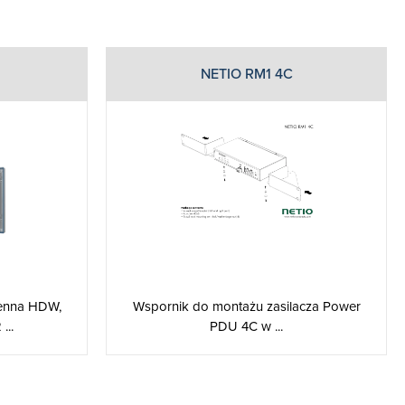
NETIO RM1 4C
ienna HDW,
Wspornik do montażu zasilacza Power
...
PDU 4C w ...