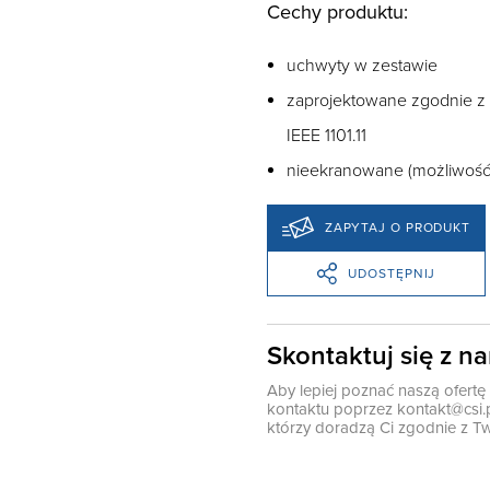
Cechy produktu:
uchwyty w zestawie
zaprojektowane zgodnie z I
IEEE 1101.11
nieekranowane (możliwoś
ZAPYTAJ O PRODUKT
UDOSTĘPNIJ
Skontaktuj się z n
Aby lepiej poznać naszą ofert
kontaktu poprzez
kontakt@csi.
którzy doradzą Ci zgodnie z Tw