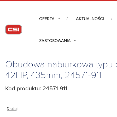
OFERTA
AKTUALNOŚCI
ZASTOSOWANIA
Strona główna
/
Obudowy przemysłowe
/
Obudowy nabiurkowe
435mm, 24571-911
Obudowa nabiurkowa typu d
42HP, 435mm, 24571-911
Kod produktu: 24571-911
Drukuj