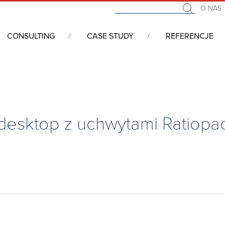
O NAS
CONSULTING
CASE STUDY
REFERENCJE
, desktop i do zabudowy w szafie rackowej
/
Obudowy
/
Obudowa
esktop z uchwytami Ratiopa