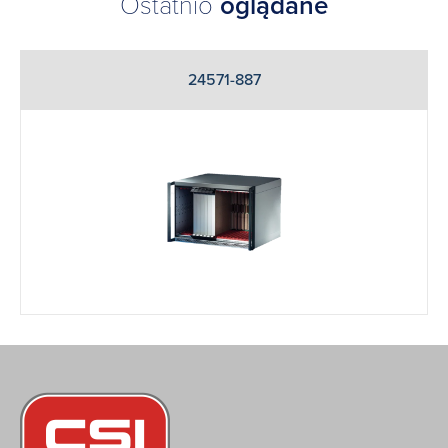
Ostatnio
oglądane
24571-887