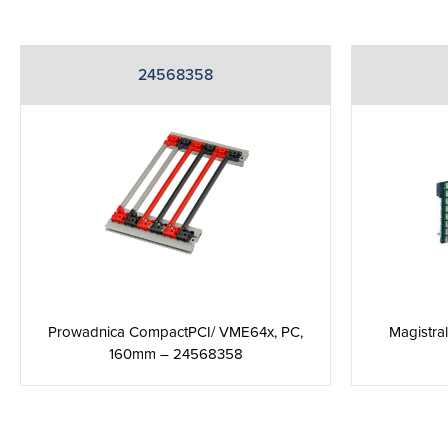
24568358
Prowadnica CompactPCI/ VME64x, PC,
Magistra
160mm – 24568358