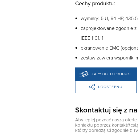
Cechy produktu:
wymiary: 5 U, 84 HP, 435.
zaprojektowane zgodnie z I
IEEE 1101.11
ekranowanie EMC (opcjona
zestaw zawiera wsporniki
ZAPYTAJ O PRODUKT
UDOSTĘPNIJ
Skontaktuj się z n
Aby lepiej poznać naszą ofert
kontaktu poprzez
kontakt@csi.
którzy doradzą Ci zgodnie z Tw