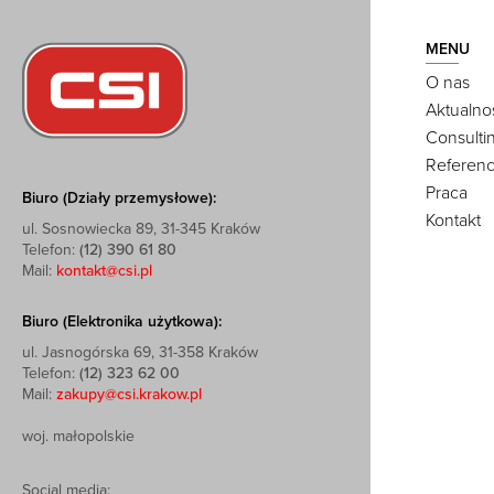
MENU
O nas
Aktualno
Consulti
Referenc
Praca
Biuro (Działy przemysłowe):
Kontakt
ul. Sosnowiecka 89, 31-345 Kraków
Telefon:
(12) 390 61 80
Mail:
kontakt@csi.pl
Biuro (Elektronika użytkowa):
ul. Jasnogórska 69, 31-358 Kraków
Telefon:
(12) 323 62 00
Mail:
zakupy@csi.krakow.pl
woj. małopolskie
Social media: