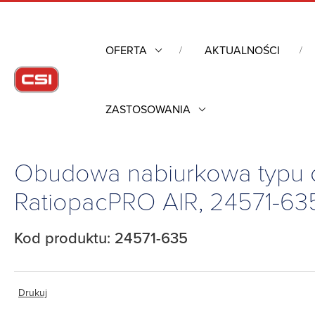
OFERTA
AKTUALNOŚCI
ZASTOSOWANIA
Strona główna
/
Obudowy przemysłowe
/
Obudowy nabiurkowe
24571-635
Obudowa nabiurkowa typu d
RatiopacPRO AIR, 24571-63
Kod produktu: 24571-635
Drukuj