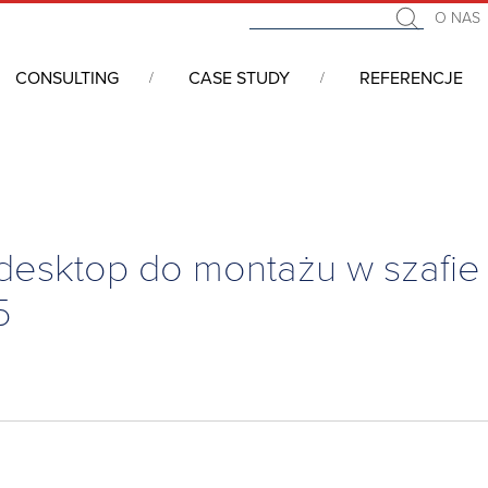
O NAS
CONSULTING
CASE STUDY
REFERENCJE
, desktop i do zabudowy w szafie rackowej
/
Obudowy
/
Obudowa
esktop do montażu w szafie 
5