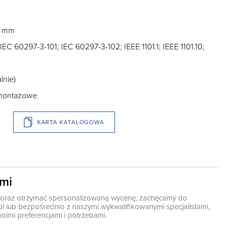
5 mm
EC 60297-3-101; IEC 60297-3-102; IEEE 1101.1; IEEE 1101.10;
lnie)
 montażowe
KARTA KATALOGOWA
ami
ę oraz otrzymać spersonalizowaną wycenę, zachęcamy do
pl
lub bezpośrednio z naszymi wykwalifikowanymi specjalistami,
oimi preferencjami i potrzebami.