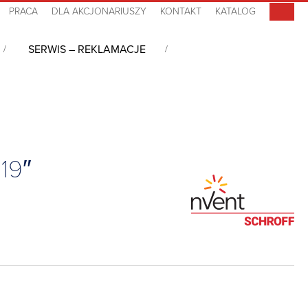
PRACA
DLA AKCJONARIUSZY
KONTAKT
KATALOG
SERWIS – REKLAMACJE
 nabiurkowa typu desktop do montażu w szafie 19″ RatiopacPRO AIR,
19″