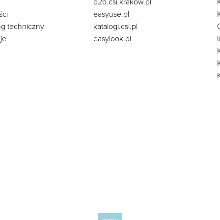
b2b.csi.krakow.pl
ści
easyuse.pl
ng techniczny
katalogi.csi.pl
je
easylook.pl