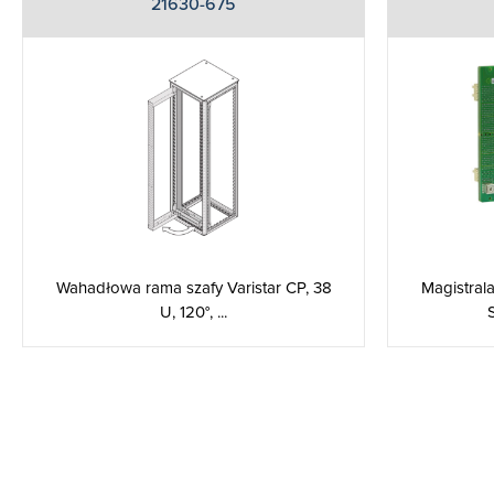
21630-675
Wahadłowa rama szafy Varistar CP, 38
Magistral
U, 120°, ...