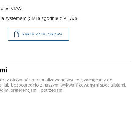
pięć V1/V2
ania systemem (SMB) zgodnie z VITA38
KARTA KATALOGOWA
ami
ę oraz otrzymać spersonalizowaną wycenę, zachęcamy do
pl
lub bezpośrednio z naszymi wykwalifikowanymi specjalistami,
oimi preferencjami i potrzebami.