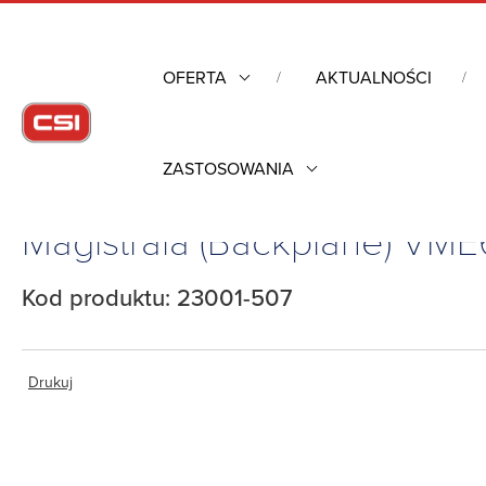
OFERTA
AKTUALNOŚCI
ZASTOSOWANIA
Strona główna
/
Obudowy przemysłowe
/
Magistrala (Backplane
Magistrala (Backplane) V
Kod produktu: 23001-507
Drukuj