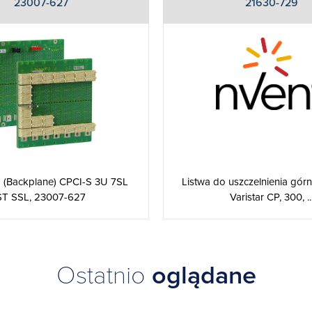
23007-627
21630-729
a (Backplane) CPCI-S 3U 7SL
Listwa do uszczelnienia gór
ST SSL, 23007-627
Varistar CP, 300, ..
Ostatnio
oglądane