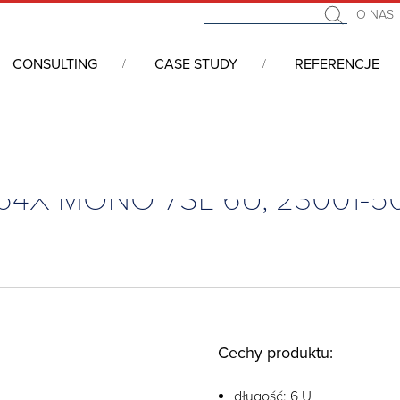
O NAS
CONSULTING
CASE STUDY
REFERENCJE
) VME64X MONO 7SL 6U, 23001-507
ME64X MONO 7SL 6U, 23001-5
Cechy produktu:
długość: 6 U