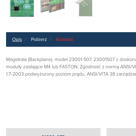
Opis
Pobierz
Kontakt
Magistrala (Backplane), model 23001-507, 23001507 z doskonal
moduły zasilające M4 lub FASTON. Zgodność z normą ANSI/VI
1.7-2003 podwyższony poziom prądu, ANSI/VITA 38 zarządz