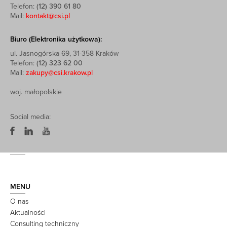
Telefon:
(12) 390 61 80
Mail:
kontakt@csi.pl
Biuro (Elektronika użytkowa):
ul. Jasnogórska 69, 31-358 Kraków
Telefon:
(12) 323 62 00
Mail:
zakupy@csi.krakow.pl
woj. małopolskie
Social media:
MENU
O nas
Aktualności
Consulting techniczny