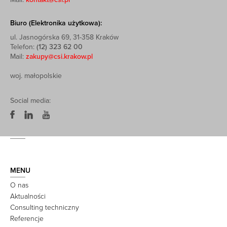
Biuro (Elektronika użytkowa):
ul. Jasnogórska 69, 31-358 Kraków
Telefon:
(12) 323 62 00
Mail:
zakupy@csi.krakow.pl
woj. małopolskie
Social media:
MENU
O nas
Aktualności
Consulting techniczny
Referencje