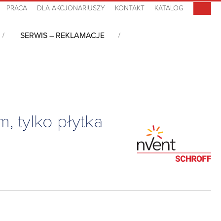
PRACA
DLA AKCJONARIUSZY
KONTAKT
KATALOG
SERWIS – REKLAMACJE
CP
/
Drzwi i panele do szaf
/
Drzwi przeszklone Varistar CP, z
, tylko płytka