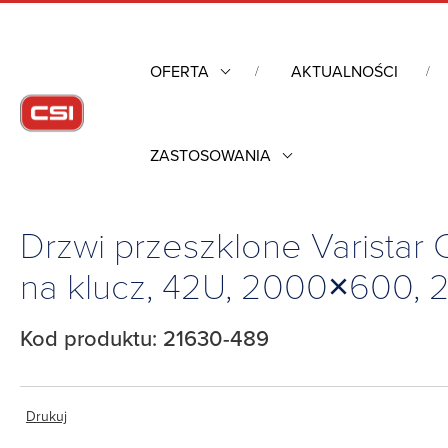
OFERTA
AKTUALNOŚCI
ZASTOSOWANIA
Strona główna
/
Obudowy przemysłowe
/
Szafy rack mechanik
ryglowaniem 1-punktowym, tylko płytka na klucz, 42U, 2000×600, 21630-48
Drzwi przeszklone Varistar 
na klucz, 42U, 2000×600, 
Kod produktu: 21630-489
Drukuj