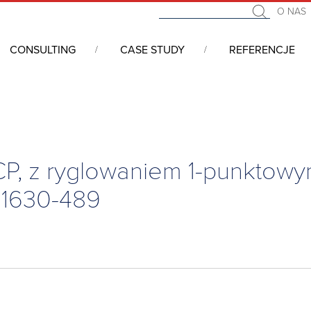
O NAS
CONSULTING
CASE STUDY
REFERENCJE
i 19” - serwerowe, telekomunikacyjne, przemysłowe
/
VARISTAR 
9
CP, z ryglowaniem 1-punktowym
21630-489