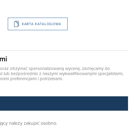
KARTA KATALOGOWA
ami
ę oraz otrzymać spersonalizowaną wycenę, zachęcamy do
pl
lub bezpośrednio z naszymi wykwalifikowanymi specjalistami,
oimi preferencjami i potrzebami.
ający należy zakupić osobno.