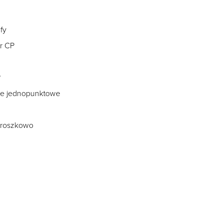
fy
ar CP
P
ie jednopunktowe
proszkowo