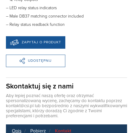
– LED relay status indicators
– Male DB37 matching connector included
– Relay status readback function
ZAPYTAJ O PRODUKT
UDOSTĘPNIJ
Skontaktuj się z nami
Aby lepiej poznać naszą ofertę oraz otrzymać
spersonalizowaną wycenę, zachęcamy do kontaktu poprzez
kontakt@csi.pl
lub bezpośrednio z naszymi wykwalifikowanymi
specjalistami, którzy doradzą Ci zgodnie z Twoimi
preferencjami i potrzebami.
Opis
Pobierz
Kontakt