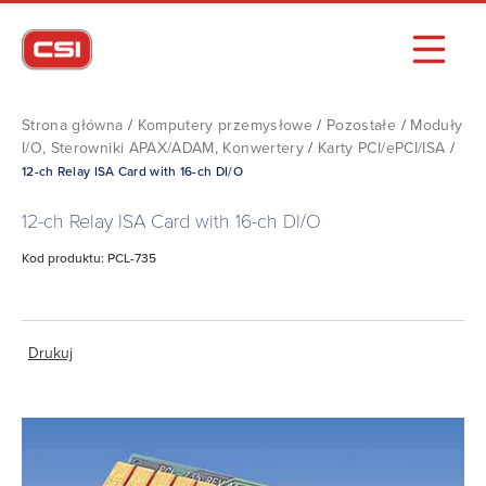
Strona główna
/
Komputery przemysłowe
/
Pozostałe
/
Moduły
I/O, Sterowniki APAX/ADAM, Konwertery
/
Karty PCI/ePCI/ISA
/
12-ch Relay ISA Card with 16-ch DI/O
12-ch Relay ISA Card with 16-ch DI/O
Kod produktu: PCL-735
Drukuj