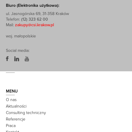
Biuro (Elektronika użytkowa):
ul. Jasnogórska 69, 31-358 Kraków
Telefon:
(12) 323 62 00
Mail:
zakupy@csi.krakow.pl
woj. małopolskie
Social media:
MENU
O nas
Aktualności
Consulting techniczny
Referencje
Praca