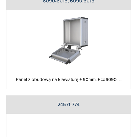
6090-6015, 6090.6015
Panel z obudową na klawiaturę + 90mm, Eco6090, ...
24571-774