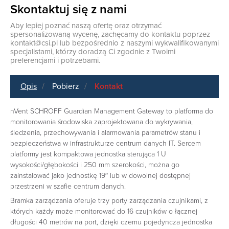
Skontaktuj się z nami
Aby lepiej poznać naszą ofertę oraz otrzymać
spersonalizowaną wycenę, zachęcamy do kontaktu poprzez
kontakt@csi.pl
lub bezpośrednio z naszymi wykwalifikowanymi
specjalistami, którzy doradzą Ci zgodnie z Twoimi
preferencjami i potrzebami.
Opis
Pobierz
Kontakt
nVent SCHROFF Guardian Management Gateway to platforma do
monitorowania środowiska zaprojektowana do wykrywania,
śledzenia, przechowywania i alarmowania parametrów stanu i
bezpieczeństwa w infrastrukturze centrum danych IT.
Sercem
platformy jest kompaktowa jednostka sterująca
1 U
wysokości/głębokości i 250 mm szerokości, można go
zainstalować jako jednostkę 19″ lub w dowolnej dostępnej
przestrzeni w szafie centrum danych.
Bramka zarządzania oferuje trzy porty zarządzania czujnikami, z
których każdy może monitorować do 16 czujników o łącznej
długości 40 metrów na port, dzięki czemu pojedyncza jednostka