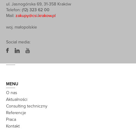
ul. Jasnogórska 69, 31-358 Kraków
Telefon:
(12) 323 62 00
Mail:
zakupy@csi.krakow.pl
woj. małopolskie
Social media:
MENU
O nas
Aktualności
Consulting techniczny
Referencje
Praca
Kontakt