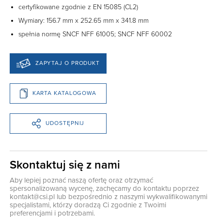
certyfikowane zgodnie z EN 15085 (CL2)
Wymiary: 156.7 mm x 252.65 mm x 341.8 mm
spełnia normę SNCF NFF 61005; SNCF NFF 60002
ZAPYTAJ O PRODUKT
KARTA KATALOGOWA
UDOSTĘPNIJ
Skontaktuj się z nami
Aby lepiej poznać naszą ofertę oraz otrzymać
spersonalizowaną wycenę, zachęcamy do kontaktu poprzez
kontakt@csi.pl
lub bezpośrednio z naszymi wykwalifikowanymi
specjalistami, którzy doradzą Ci zgodnie z Twoimi
preferencjami i potrzebami.