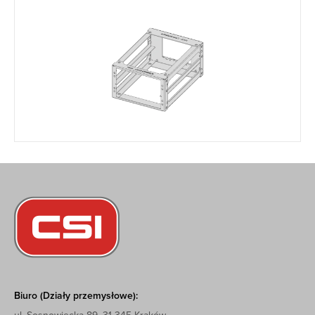
Biuro (Działy przemysłowe):