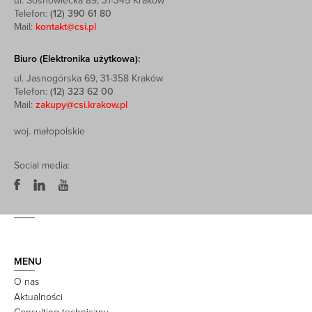
ul. Sosnowiecka 89, 31-345 Kraków
Telefon:
(12) 390 61 80
Mail:
kontakt@csi.pl
Biuro (Elektronika użytkowa):
ul. Jasnogórska 69, 31-358 Kraków
Telefon:
(12) 323 62 00
Mail:
zakupy@csi.krakow.pl
woj. małopolskie
Social media:
MENU
O nas
Aktualności