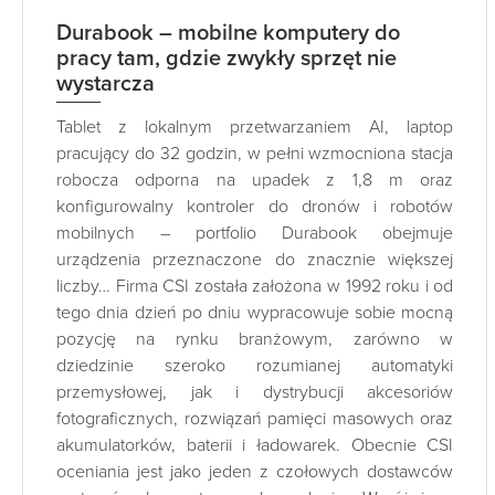
Durabook – mobilne komputery do
pracy tam, gdzie zwykły sprzęt nie
wystarcza
Tablet z lokalnym przetwarzaniem AI, laptop
pracujący do 32 godzin, w pełni wzmocniona stacja
robocza odporna na upadek z 1,8 m oraz
konfigurowalny kontroler do dronów i robotów
mobilnych – portfolio Durabook obejmuje
urządzenia przeznaczone do znacznie większej
liczby… Firma CSI została założona w 1992 roku i od
tego dnia dzień po dniu wypracowuje sobie mocną
pozycję na rynku branżowym, zarówno w
dziedzinie szeroko rozumianej automatyki
przemysłowej, jak i dystrybucji akcesoriów
fotograficznych, rozwiązań pamięci masowych oraz
akumulatorków, baterii i ładowarek. Obecnie CSI
oceniania jest jako jeden z czołowych dostawców