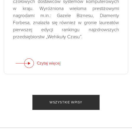
czołowych dostawców systemów komputerowych
w kraju. Wyróżniona wieloma prestiżowymi
nagrodami m.in.: Gazele Biznesu, Diamenty
Forbesa, znalazła się również w gronie laureatów
pierwszej edycji rankingu najzdrowszych
przedsiębiorstw „Wehikuły Czasu”.
Czytaj więcej
WSZYSTKIE WPISY