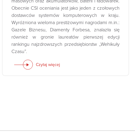
masowych oraz akumulatorków, baterii i ładowarek.
Obecnie CSI oceniania jest jako jeden z czołowych
dostawców systemów komputerowych w kraju.
Wyróżniona wieloma prestiżowymi nagrodami m.in.:
Gazele Biznesu, Diamenty Forbesa, znalazła się
również w gronie laureatów pierwszej edycji
rankingu najzdrowszych przedsiębiorstw „Wehikuły
Czasu”.
Czytaj więcej