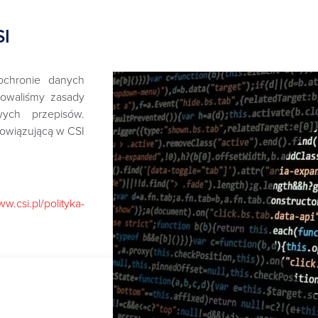
SI
chronie danych
sowaliśmy zasady
ych przepisów.
bowiązującą w CSI
ww.csi.pl/polityka-