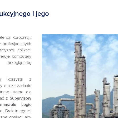
kcyjnego i jego
encji korporacji.
z profesjonalnych
yzacji aplikacji
eruje komputery
rzeglądarkę
j korzysta z
óry ma za zadanie
rzne istotne dla
wać z
Supervisory
rammable Logic
e. Brak integracji
znej obsługi, aby