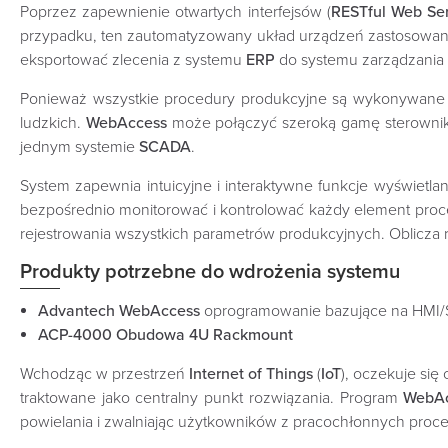
Poprzez zapewnienie otwartych interfejsów (
RESTful Web Ser
przypadku, ten zautomatyzowany układ urządzeń zastosowanyc
eksportować zlecenia z systemu
ERP
do systemu zarządzania 
Ponieważ wszystkie procedury produkcyjne są wykonywane p
ludzkich.
WebAccess
może połączyć szeroką gamę sterown
jednym systemie
SCADA
.
System zapewnia intuicyjne i interaktywne funkcje wyświet
bezpośrednio monitorować i kontrolować każdy element proce
rejestrowania wszystkich parametrów produkcyjnych. Oblicza
Produkty potrzebne do wdrożenia systemu
Advantech WebAccess
oprogramowanie bazujące na HMI
ACP-4000 Obudowa 4U Rackmount
Wchodząc w przestrzeń
Internet of Things
(
IoT
), oczekuje si
traktowane jako centralny punkt rozwiązania. Program
WebAc
powielania i zwalniając użytkowników z pracochłonnych proce