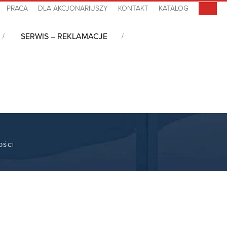
PRACA
DLA AKCJONARIUSZY
KONTAKT
KATALOG
SERWIS – REKLAMACJE
OŚCI