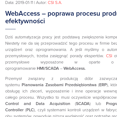
Data: 2019-01-11 | Autor:
CSI S.A.
WebAccess – poprawa procesu produ
efektywności
Dziś automatyzacja pracy jest podstawą zwiększenia kompet
Niestety nie da się przeprowadzić tego procesu w firmie be
urządzeń oraz oprogramowania. A jeśli myślimy o automat
przemysłowych, trzeba zasięgnąć porady ekspertów.
CSI
of
przemysłowe wyposażone w oparte o p
oprogramowanie
HMI/SCADA
–
WebAccess.
Przemysł związany z produkcją dóbr zazwycza
systemu
Planowania Zasobami Przedsiębiorstwa
(
ERP
), kt
obsługę ich zleceń, wyposażenie i inne operacje wewnęt
całego procesu. Wszystko to musi oczywiście współpraco
Control and Data Acquisition
(
SCADA
) lub
Prog
Controller
(
PLC
), czyli systemami kontroli urządzeń w fabryc
obu systemów, powoduje niższą wydajność oraz potrzebę ręc