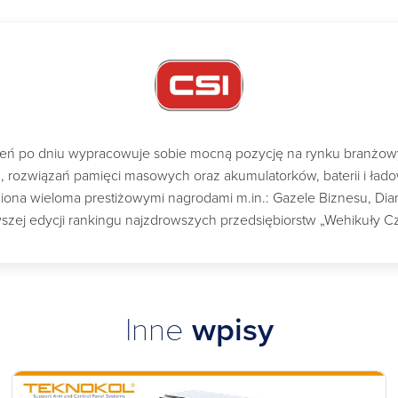
dzień po dniu wypracowuje sobie mocną pozycję na rynku branżo
ch, rozwiązań pamięci masowych oraz akumulatorków, baterii i ład
a wieloma prestiżowymi nagrodami m.in.: Gazele Biznesu, Diame
szej edycji rankingu najzdrowszych przedsiębiorstw „Wehikuły C
Inne
wpisy