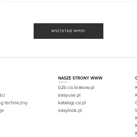
WSZYSTKIE WPISY
NASZE STRONY WWW
b2b.csi.krakow.pl
ści
easyuse.pl
ng techniczny
katalogi.csi.pl
je
easylook.pl