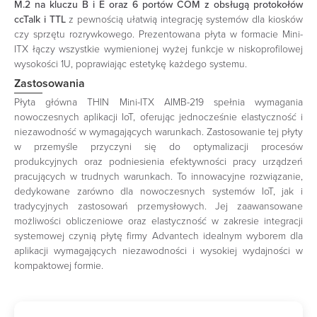
M.2 na kluczu B i E oraz 6 portów COM z obsługą protokołów
ccTalk i TTL
z pewnością ułatwią integrację systemów dla kiosków
czy sprzętu rozrywkowego. Prezentowana płyta w formacie Mini-
ITX łączy wszystkie wymienionej wyżej funkcje w niskoprofilowej
wysokości 1U, poprawiając estetykę każdego systemu.
Zastosowania
Płyta główna THIN Mini-ITX AIMB-219 spełnia wymagania
nowoczesnych aplikacji IoT, oferując jednocześnie elastyczność i
niezawodność w wymagających warunkach. Zastosowanie tej płyty
w przemyśle przyczyni się do optymalizacji procesów
produkcyjnych oraz podniesienia efektywności pracy urządzeń
pracujących w trudnych warunkach. To innowacyjne rozwiązanie,
dedykowane zarówno dla nowoczesnych systemów IoT, jak i
tradycyjnych zastosowań przemysłowych. Jej zaawansowane
możliwości obliczeniowe oraz elastyczność w zakresie integracji
systemowej czynią płytę firmy Advantech idealnym wyborem dla
aplikacji wymagających niezawodności i wysokiej wydajności w
kompaktowej formie.