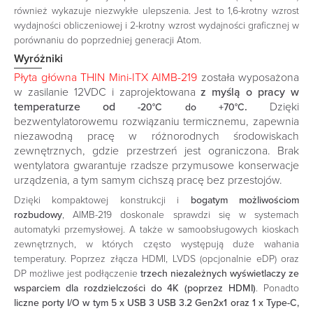
również wykazuje niezwykłe ulepszenia. Jest to 1,6-krotny wzrost
wydajności obliczeniowej i 2-krotny wzrost wydajności graficznej w
porównaniu do poprzedniej generacji Atom.
Wyróżniki
Płyta główna THIN Mini-ITX AIMB-219
została wyposażona
w zasilanie 12VDC i zaprojektowana
z myślą o pracy w
temperaturze od
.
Dzięki
-20°C do +70°C
bezwentylatorowemu rozwiązaniu termicznemu, zapewnia
niezawodną pracę w różnorodnych środowiskach
zewnętrznych, gdzie przestrzeń jest ograniczona. Brak
wentylatora gwarantuje rzadsze przymusowe konserwacje
urządzenia, a tym samym cichszą pracę bez przestojów.
Dzięki kompaktowej konstrukcji i
bogatym możliwościom
rozbudowy
, AIMB-219 doskonale sprawdzi się w systemach
automatyki przemysłowej. A także w samoobsługowych kioskach
zewnętrznych, w których często występują duże wahania
temperatury. Poprzez złącza HDMI, LVDS (opcjonalnie eDP) oraz
DP możliwe jest podłączenie
trzech niezależnych wyświetlaczy ze
wsparciem dla rozdzielczości do 4K (poprzez HDMI)
. Ponadto
liczne porty I/O w tym 5 x USB 3 USB 3.2 Gen2x1 oraz 1 x Type-C,