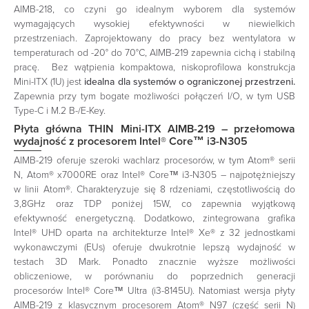
AIMB-218, co czyni go idealnym wyborem dla systemów
wymagających wysokiej efektywności w niewielkich
przestrzeniach. Zaprojektowany do pracy bez wentylatora w
temperaturach od -20° do 70°C, AIMB-219 zapewnia cichą i stabilną
pracę. Bez wątpienia kompaktowa, niskoprofilowa konstrukcja
Mini-ITX (1U) jest
idealna dla systemów o ograniczonej przestrzeni.
Zapewnia przy tym bogate możliwości połączeń I/O, w tym USB
Type-C i M.2 B-/E-Key.
Płyta główna THIN Mini-ITX AIMB-219 – przełomowa
wydajność z procesorem Intel® Core™ i3-N305
AIMB-219 oferuje szeroki wachlarz procesorów, w tym Atom® serii
N, Atom® x7000RE oraz Intel® Core™ i3-N305 – najpotężniejszy
w linii Atom®. Charakteryzuje się 8 rdzeniami, częstotliwością do
3,8GHz oraz TDP poniżej 15W, co zapewnia wyjątkową
efektywność energetyczną. Dodatkowo, zintegrowana grafika
Intel® UHD oparta na architekturze Intel® Xe® z 32 jednostkami
wykonawczymi (EUs) oferuje dwukrotnie lepszą wydajność w
testach 3D Mark. Ponadto znacznie wyższe możliwości
obliczeniowe, w porównaniu do poprzednich generacji
procesorów Intel® Core™ Ultra (i3-8145U). Natomiast wersja płyty
AIMB-219 z klasycznym procesorem Atom® N97 (część serii N)