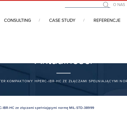
O NAS
CONSULTING
CASE STUDY
REFERENCJE
Aktualności
ER KOMPAKTOWY HPERC-IBR-HC ZE ZŁĄCZAMI SPEŁNIAJĄCYMI NOR
-IBR-HC ze złączami spełniającymi normę MIL-STD-38999