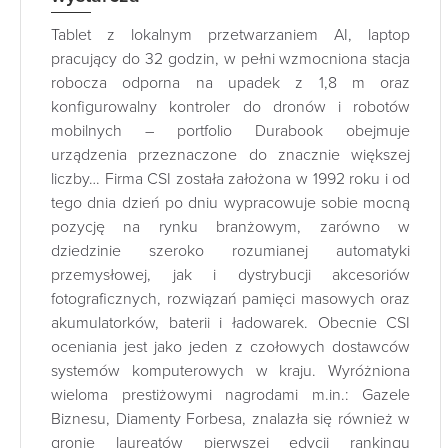
Tablet z lokalnym przetwarzaniem AI, laptop
pracujący do 32 godzin, w pełni wzmocniona stacja
robocza odporna na upadek z 1,8 m oraz
konfigurowalny kontroler do dronów i robotów
mobilnych – portfolio Durabook obejmuje
urządzenia przeznaczone do znacznie większej
liczby… Firma CSI została założona w 1992 roku i od
tego dnia dzień po dniu wypracowuje sobie mocną
pozycję na rynku branżowym, zarówno w
dziedzinie szeroko rozumianej automatyki
przemysłowej, jak i dystrybucji akcesoriów
fotograficznych, rozwiązań pamięci masowych oraz
akumulatorków, baterii i ładowarek. Obecnie CSI
oceniania jest jako jeden z czołowych dostawców
systemów komputerowych w kraju. Wyróżniona
wieloma prestiżowymi nagrodami m.in.: Gazele
Biznesu, Diamenty Forbesa, znalazła się również w
gronie laureatów pierwszej edycji rankingu