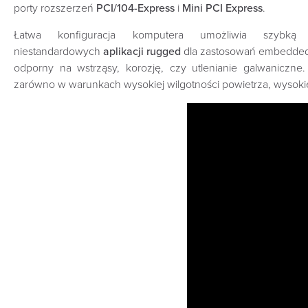
porty rozszerzeń
PCI/104-Express
i
Mini PCI Express
.
Łatwa konfiguracja komputera umożliwia szybką 
niestandardowych
aplikacji rugged
dla zastosowań embedde
odporny na wstrząsy, korozję, czy utlenianie galwaniczn
zarówno w warunkach wysokiej wilgotności powietrza, wysokie