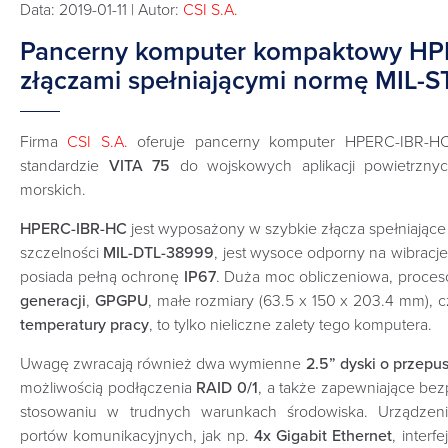
Data: 2019-01-11 | Autor:
CSI S.A.
Pancerny komputer kompaktowy HP
złączami spełniającymi normę MIL-
Firma
CSI S.A.
oferuje pancerny komputer HPERC-IBR-H
standardzie
VITA 75
do wojskowych aplikacji powietrznyc
morskich.
HPERC-IBR-HC
jest wyposażony w szybkie złącza spełniając
szczelności
MIL-DTL-38999
, jest wysoce odporny na wibracje
posiada pełną ochronę
IP67
. Duża moc obliczeniowa, proces
generacji
,
GPGPU
, małe rozmiary (63.5 x 150 x 203.4 mm), 
temperatury pracy
, to tylko nieliczne zalety tego komputera.
Uwagę zwracają również dwa wymienne
2.5” dyski o przepu
możliwością podłączenia
RAID 0/1
, a także zapewniające be
stosowaniu w trudnych warunkach środowiska. Urządzeni
portów komunikacyjnych, jak np.
4x Gigabit Ethernet
, interf