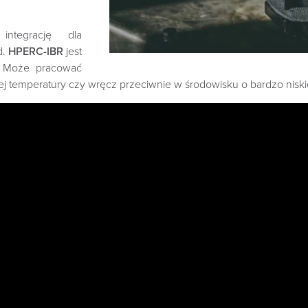
integrację dla
d.
HPERC-IBR
jest
e. Może pracować
j temperatury czy wręcz przeciwnie w środowisku o bardzo niski