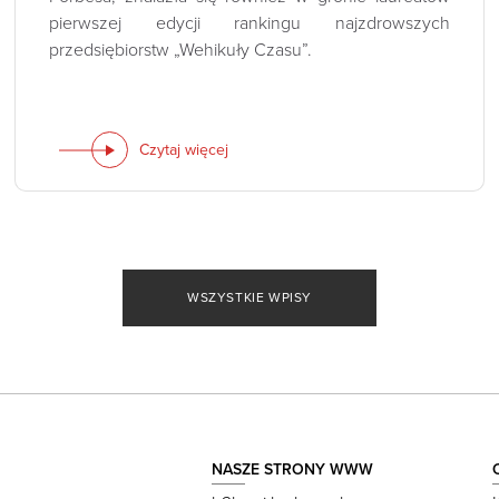
pierwszej edycji rankingu najzdrowszych
przedsiębiorstw „Wehikuły Czasu”.
Czytaj więcej
WSZYSTKIE WPISY
NASZE STRONY WWW