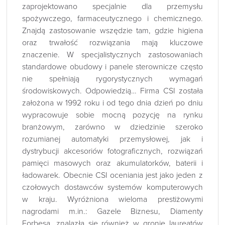
zaprojektowano specjalnie dla przemysłu
spożywczego, farmaceutycznego i chemicznego.
Znajdą zastosowanie wszędzie tam, gdzie higiena
oraz trwałość rozwiązania mają kluczowe
znaczenie. W specjalistycznych zastosowaniach
standardowe obudowy i panele sterownicze często
nie spełniają rygorystycznych wymagań
środowiskowych. Odpowiedzią… Firma CSI została
założona w 1992 roku i od tego dnia dzień po dniu
wypracowuje sobie mocną pozycję na rynku
branżowym, zarówno w dziedzinie szeroko
rozumianej automatyki przemysłowej, jak i
dystrybucji akcesoriów fotograficznych, rozwiązań
pamięci masowych oraz akumulatorków, baterii i
ładowarek. Obecnie CSI oceniania jest jako jeden z
czołowych dostawców systemów komputerowych
w kraju. Wyróżniona wieloma prestiżowymi
nagrodami m.in.: Gazele Biznesu, Diamenty
Forbesa, znalazła się również w gronie laureatów