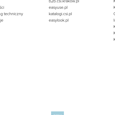
b2b.csi.krakow.pl
ści
easyuse.pl
ng techniczny
katalogi.csi.pl
je
easylook.pl