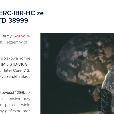
ERC-IBR-HC ze
STD-38999
C firmy
Adlink
w
h, naziemnych i
e wojskową normę
 (
MIL-STD-810G
) i
or
Intel Core i7 3.
czy
szeroki zakres
stowości 12GB/s
z
zpieczeństwo przy
e posiada wiele
ejsy graficzne oraz