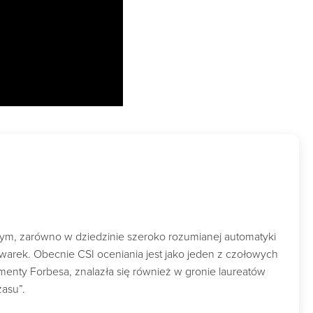
wym, zarówno w dziedzinie szeroko rozumianej automatyki
owarek. Obecnie CSI oceniania jest jako jeden z czołowych
nty Forbesa, znalazła się również w gronie laureatów
zasu”.