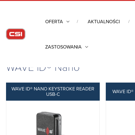
OFERTA
AKTUALNOŚCI
ZASTOSOWANIA
Strona główna
/
Komputery przemysłowe
/
Czytniki RFID
/
WAVE
WAVE ID® Nano
WAVE ID® NANO KEYSTROKE READER
WAVE ID®
USB-C